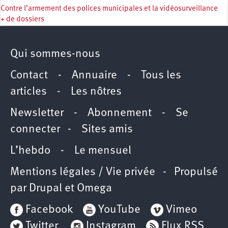
Contre l’armement des polices municipales et la vidéosurveillance
+ de dossiers
Qui sommes-nous
Contact
-
Annuaire
-
Tous les
articles
-
Les nôtres
Newsletter
-
Abonnement
-
Se
connecter
-
Sites amis
L’hebdo
-
Le mensuel
Mentions légales / Vie privée
- Propulsé
par
Drupal
et
Omega
Facebook
YouTube
Vimeo
Twitter
Instagram
Flux RSS