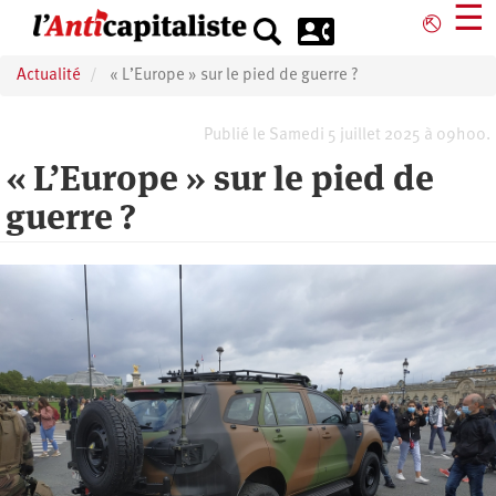
Aller
☰
⎋
au
contenu
Actualité
« L’Europe » sur le pied de guerre ?
principal
Publié le Samedi 5 juillet 2025 à 09h00.
« L’Europe » sur le pied de
guerre ?