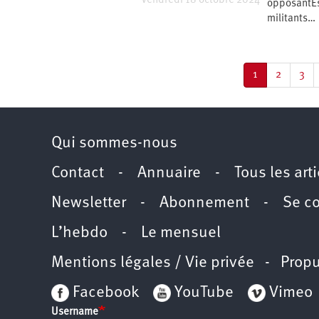
Vendredi 18 octobre 2024
opposantEs
militants…
Pagination
Page
1
Page
2
Pag
3
courante
Qui sommes-nous
Contact
-
Annuaire
-
Tous les art
Newsletter
-
Abonnement
-
Se c
L’hebdo
-
Le mensuel
Mentions légales / Vie privée
- Propu
Facebook
YouTube
Vimeo
Username