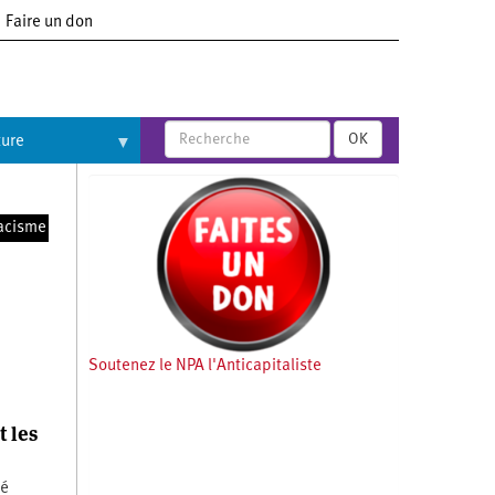
Faire un don
OK
ture
acisme
Soutenez le NPA l'Anticapitaliste
t les
té