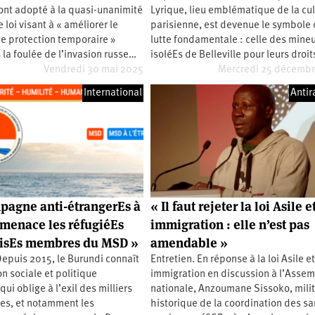
ont adopté à la quasi-unanimité
Lyrique, lieu emblématique de la cu
 loi visant à « améliorer le
parisienne, est devenue le symbole
de protection temporaire »
lutte fondamentale : celle des mine
 la foulée de l’invasion russe…
isoléEs de Belleville pour leurs droi
Vendredi 30 mai 2025
Mercredi 25 décemb
International
Antir
pagne anti-étrangerEs à
« Il faut rejeter la loi Asile e
menace les réfugiéEs
immigration : elle n’est pas
isEs membres du MSD »
amendable »
Depuis 2015, le Burundi connaît
Entretien. En réponse à la loi Asile e
on sociale et politique
immigration en discussion à l’Asse
ui oblige à l’exil des milliers
nationale, Anzoumane Sissoko, mili
es, et notamment les
historique de la coordination des sa