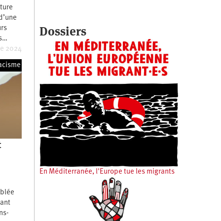
lture
 d’une
Dossiers
urs
ts…
re 2024
acisme
t
En Méditerranée, l'Europe tue les migrants
t
mblée
tant
ns-