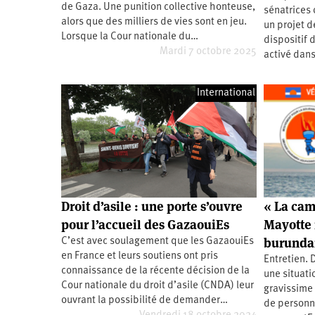
de Gaza. Une punition collective honteuse,
sénatrices 
Santé
Hôpitaux
LGBTI
Amérique
du
alors que des milliers de vies sont en jeu.
un projet de
Nord
Lorsque la Cour nationale du…
dispositif 
Vidéos
SNCF
Amérique
latine
Mardi 7 octobre 2025
activé dans
Dans
Services
Asie
mon
publics
département
International
Europe
Moyen-
Orient
Océanie
Droit d’asile : une porte s’ouvre
« La cam
pour l’accueil des GazaouiEs
Mayotte 
burunda
C’est avec soulagement que les GazaouiEs
en France et leurs soutiens ont pris
Entretien. 
connaissance de la récente décision de la
une situati
Cour nationale du droit d’asile (CNDA) leur
gravissime q
ouvrant la possibilité de demander…
de personn