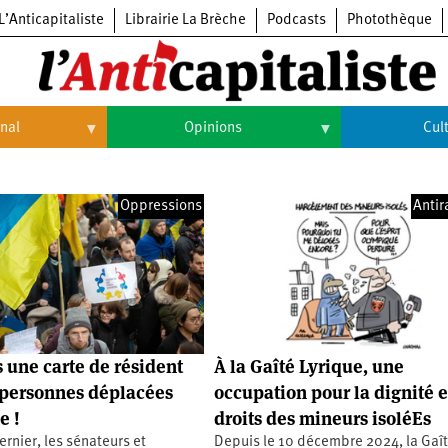
L’Anticapitaliste
Librairie La Brèche
Podcasts
Photothèque
onal
Opinions
Cul
Opinions
Culture
Oppressions
Antir
Histoire
Arts
Cinéma
Expositions
Livres
 une carte de résident
À la Gaîté Lyrique, une
Musique
 personnes déplacées
occupation pour la dignité e
e !
droits des mineurs isoléEs
ernier, les sénateurs et
Depuis le 10 décembre 2024, la Gaî