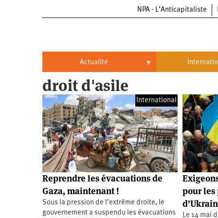
NPA - L’Anticapitaliste
Aller
au
contenu
principal
Actualité
Internati
droit d'asile
Actualité
International
International
Politique
Brésil
Entreprises
Chine
Oppressions
Entreprises
États-
Unis
Économie
Automobile
Oppressions
Continents
Reprendre les évacuations de
Exigeons
Écologie
Aéronautique
Antiracisme
Continents
Gaza, maintenant !
pour les
d’Ukrain
Sous la pression de l’extrême droite, le
Éducation
Commerce
Féminisme
Afrique
gouvernement a suspendu les évacuations
Le 14 mai d