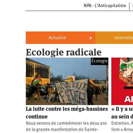
NPA - L’Anticapitaliste
Aller
au
contenu
principal
Actualité
Internati
Ecologie radicale
Actualité
International
Écologie
Politique
Brésil
Entreprises
Chine
Oppressions
Entreprises
États-
Unis
Économie
Automobile
Oppressions
Continents
La lutte contre les méga-bassines
« Il y a 
Écologie
Aéronautique
Antiracisme
Continents
continue
au sein d
Nous venons de commémorer les deux ans
Entretien. 
Éducation
Commerce
Féminisme
Afrique
de la grande manifestation de Sainte-
livre « Arr