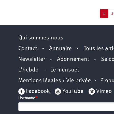
Pagination
Page
1
P
2
couran
Qui sommes-nous
Contact
-
Annuaire
-
Tous les art
Newsletter
-
Abonnement
-
Se c
L’hebdo
-
Le mensuel
Mentions légales / Vie privée
- Propu
Facebook
YouTube
Vimeo
Username