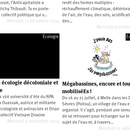
ssot, l’Anticapitaliste a
revêt des formes multiples :
itchy Thibault. Tu es porte-
réchauffement climatique, détériora
 collectif politique qui s…
de l’air, de l’eau, des sols, acidificat
Mercredi 11 décembre 2024
des…
Mercredi 9 octob
Écologie
É
 écologie décoloniale et
Mégabassines, encore et tou
e
mobiliséEs !
la 16è université d'été du NPA
Du 16 au 21 juillet, à Melle dans les
 Ouassak, autrice et militante
Sèvres (Poitou), un village de l’eau e
écologiste et antiraciste et Orian
organisé. Il s’agit, pendant une sem
ollectif Vietnam Dioxine
de se retrouver pour échanger sur le
Mercredi 4 septembre 2024
sujet de l’eau et, à travers…
Mercredi 17 juill