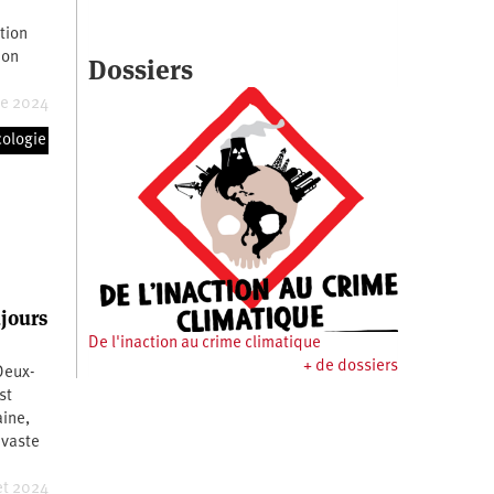
tion
ion
Dossiers
re 2024
cologie
jours
De l'inaction au crime climatique
+ de dossiers
 Deux-
st
aine,
 vaste
et 2024