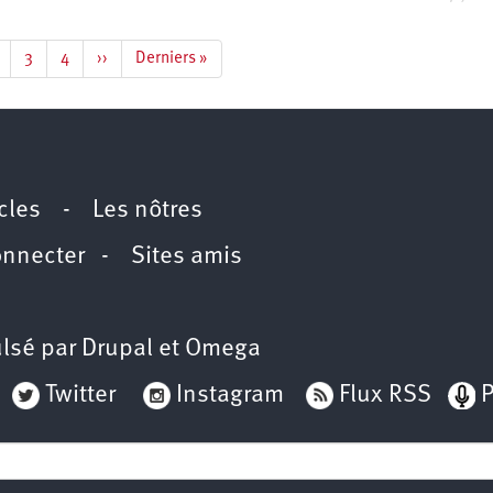
age
Page
3
Page
4
Page
››
Dernière
Derniers »
te
suivante
page
icles
-
Les nôtres
onnecter
-
Sites amis
lsé par
Drupal
et
Omega
Twitter
Instagram
Flux RSS