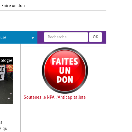
Faire un don
OK
ture
cologie
Soutenez le NPA l'Anticapitaliste
es
e qui