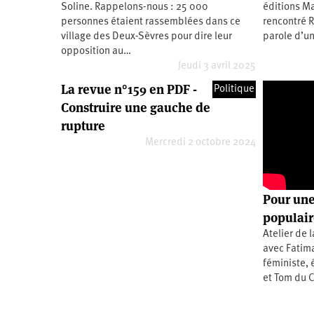
Soline. Rappelons-nous : 25 000
éditions Ma
Santé
Hôpitaux
LGBTI
Amérique
du
personnes étaient rassemblées dans ce
rencontré R
Nord
village des Deux-Sèvres pour dire leur
parole d’un
Vidéos
SNCF
Amérique
latine
opposition au…
Jeudi 3 avril 2025
Dans
Services
Asie
mon
publics
La revue n°159 en PDF -
Politique
département
Europe
Construire une gauche de
rupture
Moyen-
Orient
Mercredi 2 octobre 2024
Océanie
Pour une
populair
Atelier de 
avec Fatima
féministe, 
et Tom du C