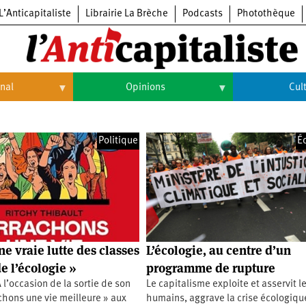
L’Anticapitaliste
Librairie La Brèche
Podcasts
Photothèque
onal
Opinions
Cul
Opinions
Culture
Politique
É
Histoire
Arts
Cinéma
Expositions
Livres
une vraie lutte des classes
L’écologie, au centre d’un
Musique
e l’écologie »
programme de rupture
À l’occasion de la sortie de son
Le capitalisme exploite et asservit l
achons une vie meilleure » aux
humains, aggrave la crise écologiqu