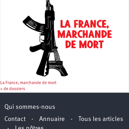
La France, marchande de mort
+ de dossiers
Qui sommes-nous
Contact
-
Annuaire
-
Tous les articles
-
Les nôtres