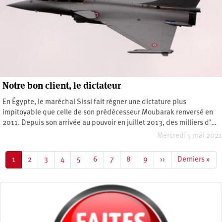
Notre bon client, le dictateur
En Égypte, le maréchal Sissi fait régner une dictature plus
impitoyable que celle de son prédécesseur Moubarak renversé en
2011. Depuis son arrivée au pouvoir en juillet 2013, des milliers d’…
Mercredi 5 mai 2021
Pagination
Page
1
Page
2
Page
3
Page
4
Page
5
Page
6
Page
7
Page
8
Page
9
Page
››
Dernière
Derniers »
courante
suivante
page