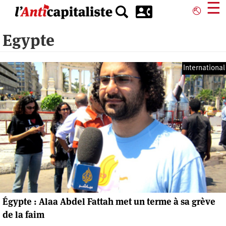
Aller
☰
⎋
au
contenu
Egypte
principal
International
Égypte : Alaa Abdel Fattah met un terme à sa grève
de la faim