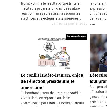
Trump comme le résultat d’une lente et
régulièreme
Santé
Hôpitaux
LGBTI
Amérique
du
inévitable progression des idées ultra-
expression 
Nord
réactionnaires et fascisantes parmi les
ont pris ce
Vidéos
SNCF
Amérique
latine
électrices et électeurs étatsunien·nes…
de la campa
Samedi 11 janvier 2025
« …
Dans
Services
Asie
mon
publics
département
Europe
International
Moyen-
Orient
Océanie
Le conflit israélo-iranien, enjeu
L’électi
de l’élection présidentielle
tout pro
américaine
À un peu p
l’élection 
Le bombardement de l’Iran par Israël le
5 novembre,
26 octobre, en réponse au tir de
présidente 
300 missiles par l’Iran sur Israël au début