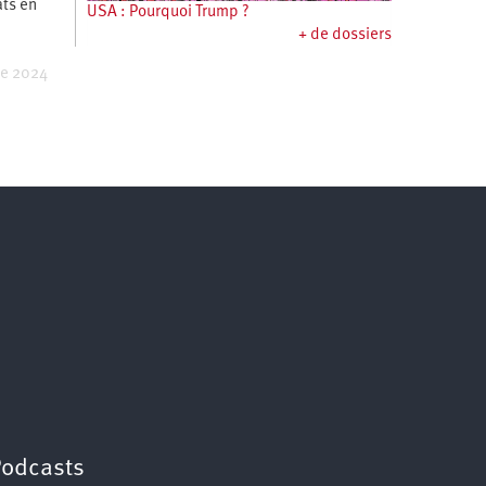
ts en
USA : Pourquoi Trump ?
+ de dossiers
re 2024
Podcasts