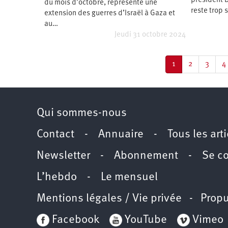
président 
du mois d’octobre, représente une
reste trop 
extension des guerres d’Israël à Gaza et
au…
Jeudi 31 octobre 2024
Pagination
Page
1
Page
2
Page
3
P
4
courante
Qui sommes-nous
Contact
-
Annuaire
-
Tous les art
Newsletter
-
Abonnement
-
Se c
L’hebdo
-
Le mensuel
Mentions légales / Vie privée
- Propu
Facebook
YouTube
Vimeo