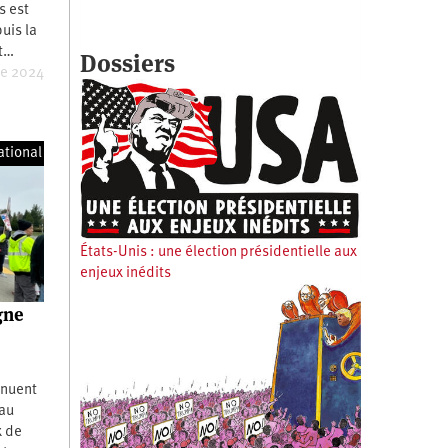
s est
uis la
Et…
Dossiers
re 2024
ational
États-Unis : une élection présidentielle aux
enjeux inédits
gne
inuent
 au
x de