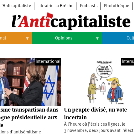
L’Anticapitaliste
Librairie La Brèche
Podcasts
Photothèque
onal
Opinions
Cul
Opinions
Culture
International
Intern
Histoire
Arts
Cinéma
Expositions
Livres
isme transpartisan dans
Un peuple divisé, un vote
Musique
gne présidentielle aux
incertain
is
À l’heure où j’écris ces lignes, le
3 novembre, deux jours avant l’élect
tions d’antisémitisme