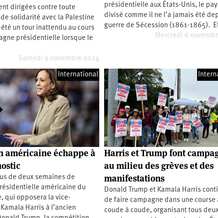
présidentielle aux États-Unis, le pay
nt dirigées contre toute
divisé comme il ne l’a jamais été dep
de solidarité avec la Palestine
guerre de Sécession (1861-1865). 
t été un tour inattendu au cours
Mercredi 6 novemb
gne présidentielle lorsque le
Samedi 9 novembre 2024
International
Intern
on américaine échappe à
Harris et Trump font campa
nostic
au milieu des grèves et des
manifestations
lus de deux semaines de
présidentielle américaine du
Donald Trump et Kamala Harris cont
 qui opposera la vice-
de faire campagne dans une course
Kamala Harris à l’ancien
coude à coude, organisant tous deu