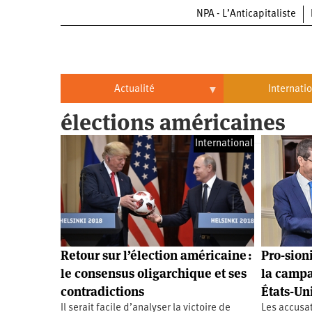
NPA - L’Anticapitaliste
Aller
au
contenu
principal
Actualité
Internati
élections américaines
Actualité
International
International
Politique
Brésil
Entreprises
Chine
Oppressions
Entreprises
États-
Unis
Économie
Automobile
Oppressions
Continents
Retour sur l’élection américaine :
Pro-sion
Écologie
Aéronautique
Antiracisme
Continents
le consensus oligarchique et ses
la campa
contradictions
États-Un
Éducation
Commerce
Féminisme
Afrique
Il serait facile d’analyser la victoire de
Les accusa