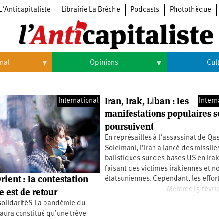
L’Anticapitaliste
Librairie La Brèche
Podcasts
Photothèque
onal
Opinions
Cul
Opinions
Culture
Iran, Irak, Liban : les
International
Intern
Histoire
Arts
manifestations populaires s
poursuivent
Cinéma
En représailles à l’assassinat de Q
Expositions
Soleimani, l’Iran a lancé des missile
balistiques sur des bases US en Irak
Livres
faisant des victimes irakiennes et n
ient : la contestation
étatsuniennes. Cependant, les effor
Musique
Mercredi 5 févri
e est de retour
 solidaritéS La pandémie du
aura constitué qu’une trêve