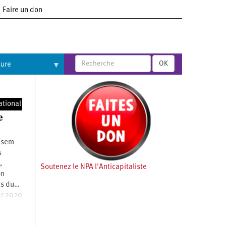
Faire un don
OK
ture
ational
e
assem
s
,
Soutenez le NPA l'Anticapitaliste
on
ts du…
er 2020