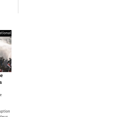
ational
se
a
le
uption