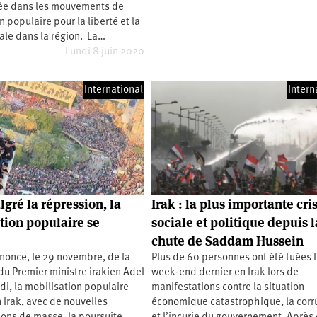
e dans les mouvements de
n populaire pour la liberté et la
iale dans la région. La…
Lundi 8 juin 2020
International
Intern
lgré la répression, la
Irak : la plus importante cri
tion populaire se
sociale et politique depuis l
chute de Saddam Hussein
nonce, le 29 novembre, de la
Plus de 60 personnes ont été tuées 
u Premier ministre irakien Adel
week-end dernier en Irak lors de
i, la mobilisation populaire
manifestations contre la situation
 Irak, avec de nouvelles
économique catastrophique, la corr