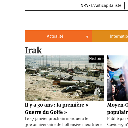
NPA - L’Anticapitaliste
Aller
au
contenu
principal
Actualité
Internati
Irak
Actualité
International
Histoire
Politique
Brésil
Entreprises
Chine
Oppressions
Entreprises
États-
Unis
Économie
Automobile
Oppressions
Continents
Il y a 30 ans : la première «
Moyen-Or
Écologie
Aéronautique
Antiracisme
Continents
Guerre du Golfe »
populair
Le 17 janvier prochain marquera le
Publié par
Éducation
Commerce
Féminisme
Afrique
30e anniversaire de l’offensive meurtrière
Covid-19 n’