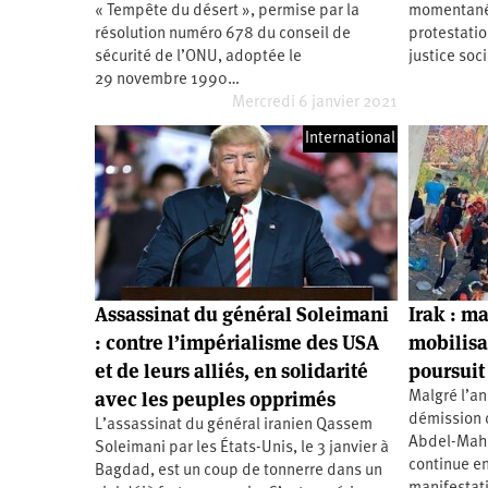
« Tempête du désert », permise par la
momentané
Santé
Hôpitaux
LGBTI
Amérique
du
résolution numéro 678 du conseil de
protestatio
Nord
sécurité de l’ONU, adoptée le
justice soc
Vidéos
SNCF
Amérique
latine
29 novembre 1990…
Mercredi 6 janvier 2021
Dans
Services
Asie
mon
publics
International
département
Europe
Moyen-
Orient
Océanie
Assassinat du général Soleimani
Irak : ma
: contre l’impérialisme des USA
mobilisa
et de leurs alliés, en solidarité
poursuit
avec les peuples opprimés
Malgré l’an
démission d
L’assassinat du général iranien Qassem
Abdel-Mahd
Soleimani par les États-Unis, le 3 janvier à
continue en
Bagdad, est un coup de tonnerre dans un