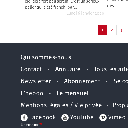
manifestati
ciel déjà fort peu serein. C’est un sérieux
des…
palier qui a été franchi par…
Lundi 6 janvier 2020
Pagination
Page
1
Page
2
Pag
3
courante
Qui sommes-nous
Contact
-
Annuaire
-
Tous les art
Newsletter
-
Abonnement
-
Se c
L’hebdo
-
Le mensuel
Mentions légales / Vie privée
- Propu
Facebook
YouTube
Vimeo
Username