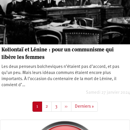
Kollontaï et Lénine : pour un communisme qui
libère les femmes
Les deux penseurs bolcheviques n’étaient pas d’accord, et pas
qu’un peu. Mais leurs idéaux communs étaient encore plus
importants. À l’occasion du centenaire de la mort de Lénine, il
convient d’…
Samedi 27 janvier 2024
Pagination
Page
1
Page
2
Page
3
Page
››
Dernière
Derniers »
courante
suivante
page