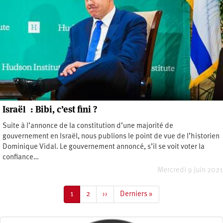
Israël : Bibi, c’est fini ?
Suite à l’annonce de la constitution d’une majorité de
gouvernement en Israël, nous publions le point de vue de l’historien
Dominique Vidal. Le gouvernement annoncé, s’il se voit voter la
confiance…
Mercredi 9 juin 2021
Pagination
Page
1
Page
2
Page
››
Dernière
Derniers »
courante
suivante
page