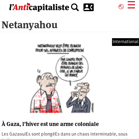
Aller
☰
⎋
au
contenu
Netanyahou
principal
International
À Gaza, l’hiver est une arme coloniale
Les GazaouiEs sont plongéEs dans un chaos interminable, sous