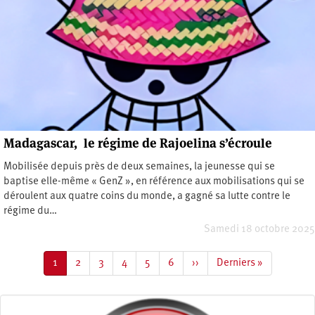
Madagascar, le régime de Rajoelina s’écroule
Mobilisée depuis près de deux semaines, la jeunesse qui se
baptise elle-même « GenZ », en référence aux mobilisations qui se
déroulent aux quatre coins du monde, a gagné sa lutte contre le
régime du…
Samedi 18 octobre 2025
Pagination
Page
1
Page
2
Page
3
Page
4
Page
5
Page
6
Page
››
Dernière
Derniers »
courante
suivante
page