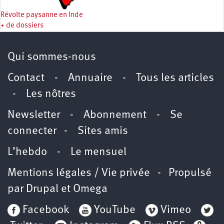
Révolte paysanne en Inde
+ de dossiers
Qui sommes-nous
Contact
-
Annuaire
-
Tous les articles
-
Les nôtres
Newsletter
-
Abonnement
-
Se
connecter
-
Sites amis
L’hebdo
-
Le mensuel
Mentions légales / Vie privée
- Propulsé
par
Drupal
et
Omega
Facebook
YouTube
Vimeo