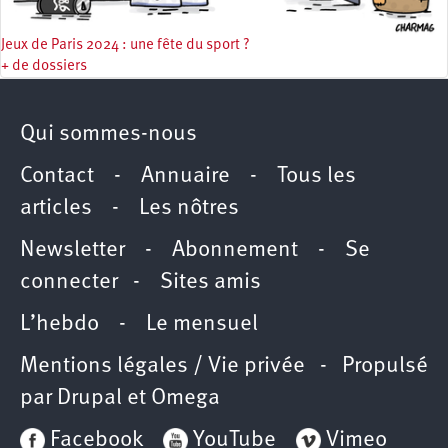
Jeux de Paris 2024 : une fête du sport ?
+ de dossiers
Qui sommes-nous
Contact
-
Annuaire
-
Tous les
articles
-
Les nôtres
Newsletter
-
Abonnement
-
Se
connecter
-
Sites amis
L’hebdo
-
Le mensuel
Mentions légales / Vie privée
- Propulsé
par
Drupal
et
Omega
Facebook
YouTube
Vimeo