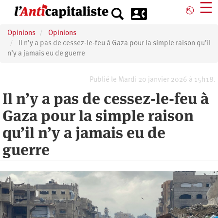
Aller
☰
⎋
au
contenu
Opinions
Opinions
principal
Il n’y a pas de cessez-le-feu à Gaza pour la simple raison qu’il
n’y a jamais eu de guerre
Publié le Mardi 20 janvier 2026 à 15h18.
Il n’y a pas de cessez-le-feu à
Gaza pour la simple raison
qu’il n’y a jamais eu de
guerre