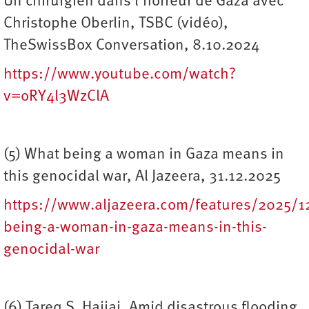
Un chirurgien dans l’horreur de Gaza avec
Christophe Oberlin, TSBC (vidéo),
TheSwissBox Conversation, 8.10.2024
https://www.youtube.com/watch?
v=oRY4l3WzClA
(5) What being a woman in Gaza means in
this genocidal war, Al Jazeera, 31.12.2025
https://www.aljazeera.com/features/2025/1
being-a-woman-in-gaza-means-in-this-
genocidal-war
(6) Tareq S. Hajjaj, Amid disastrous flooding