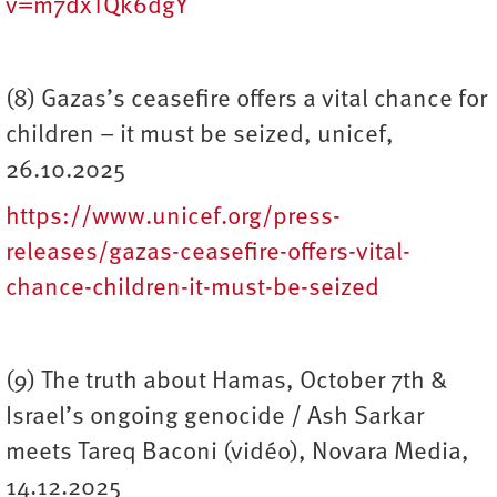
v=m7dxTQk6dgY
(8) Gazas’s ceasefire offers a vital chance for
children – it must be seized, unicef,
26.10.2025
https://www.unicef.org/press-
releases/gazas-ceasefire-offers-vital-
chance-children-it-must-be-seized
(9) The truth about Hamas, October 7th &
Israel’s ongoing genocide / Ash Sarkar
meets Tareq Baconi (vidéo), Novara Media,
14.12.2025