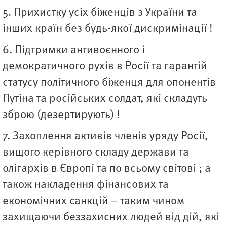
5. Прихистку усіх біженців з України та
інших країн без будь-якої дискримінації !
6. Підтримки антивоєнного і
демократичного рухів в Росії та гарантій
статусу політичного біженця для опонентів
Путіна та російських солдат, які складуть
зброю (дезертирують) !
7. Захоплення активів членів уряду Росії,
вищого керівного складу держави та
олігархів в Європі та по всьому світові ; а
також накладення фінансових та
економічних санкцій – таким чином
захищаючи беззахисних людей від дій, які