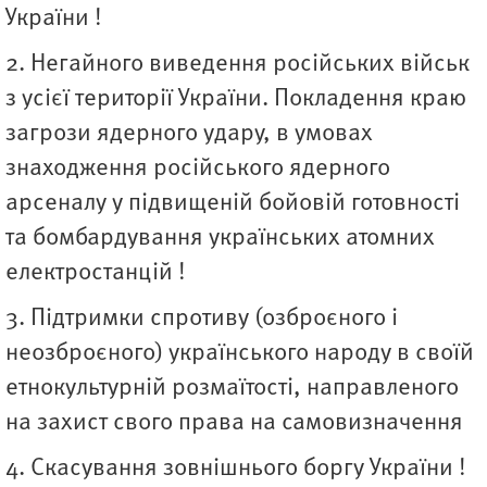
України !
2. Негайного виведення російських військ
з усієї території України. Покладення краю
загрози ядерного удару, в умовах
знаходження російського ядерного
арсеналу у підвищеній бойовій готовності
та бомбардування українських атомних
електростанцій !
3. Підтримки спротиву (озброєного і
неозброєного) українського народу в своїй
етнокультурній розмаїтості, направленого
на захист свого права на самовизначення
4. Скасування зовнішнього боргу України !