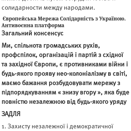
солидарности между народами.
Європейська Мережа Солідарність з Україною.
Антивоєнна платформа
Загальний консенсус
Ми, спільнота громадських рухів,
профспілок, організацій і партій з східної
та західної Європи, є противниками війни і
будь-якого прояву нео-колоніалізму в світі,
маємо бажання розбудовувати мережу з
підпорядкуванням « знизу вгору », яка буде
повністю незалежною від будь-якого уряду
ЗАДЛЯ
1. Захисту незалежної і демократичної