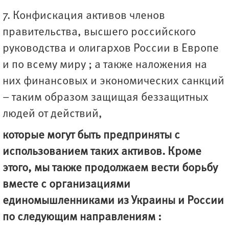
7. Конфискация активов членов
правительства, высшего российского
руководства и олигархов России в Европе
и по всему миру ; а также наложения на
них финансовых и экономических санкций
– таким образом защищая беззащитных
людей от действий,
которые могут быть предприняты с
использованием таких активов. Кроме
этого, мы также продолжаем вести борьбу
вместе с организациями
единомышленниками из Украины и России
по следующим направлениям :