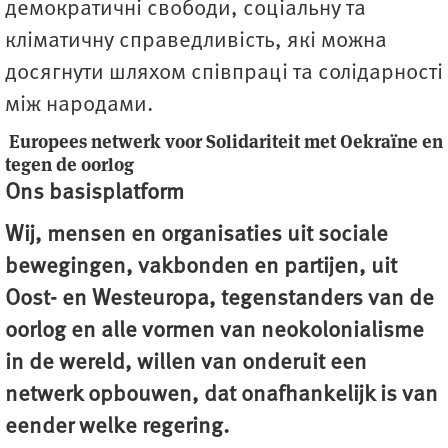
демократичні свободи, соціальну та
кліматичну справедливість, які можна
досягнути шляхом співпраці та солідарності
між народами.
Europees netwerk voor Solidariteit met Oekraïne en
tegen de oorlog
Ons basisplatform
Wij, mensen en organisaties uit sociale
bewegingen, vakbonden en partijen, uit
Oost- en Westeuropa, tegenstanders van de
oorlog en alle vormen van neokolonialisme
in de wereld, willen van onderuit een
netwerk opbouwen, dat onafhankelijk is van
eender welke regering.