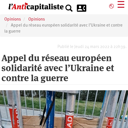
Aller
☰
⎋
au
contenu
Opinions
Opinions
principal
Appel du réseau européen solidarité avec l’Ukraine et contre
la guerre
Publié le Jeudi 24 mars 2022 à 22h39.
Appel du réseau européen
solidarité avec l’Ukraine et
contre la guerre