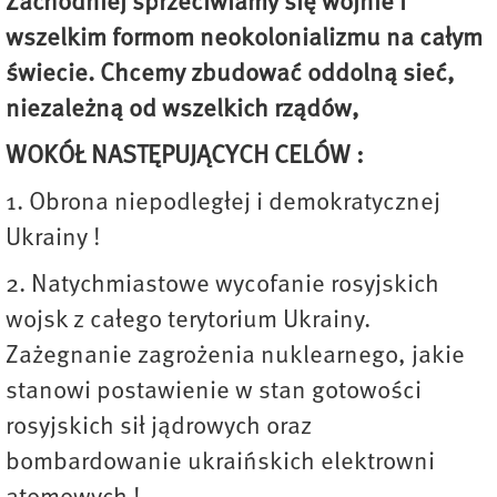
Zachodniej sprzeciwiamy się wojnie i
wszelkim formom neokolonializmu na całym
świecie. Chcemy zbudować oddolną sieć,
niezależną od wszelkich rządów,
WOKÓŁ NASTĘPUJĄCYCH CELÓW :
1. Obrona niepodległej i demokratycznej
Ukrainy !
2. Natychmiastowe wycofanie rosyjskich
wojsk z całego terytorium Ukrainy.
Zażegnanie zagrożenia nuklearnego, jakie
stanowi postawienie w stan gotowości
rosyjskich sił jądrowych oraz
bombardowanie ukraińskich elektrowni