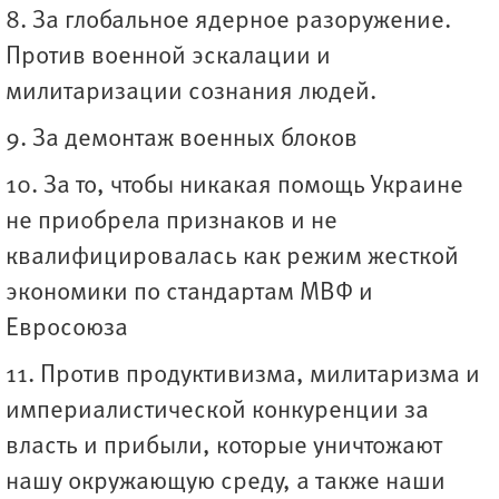
8. За глобальное ядерное разоружение.
Против военной эскалации и
милитаризации сознания людей.
9. За демонтаж военных блоков
10. За то, чтобы никакая помощь Украине
не приобрела признаков и не
квалифицировалась как режим жесткой
экономики по стандартам МВФ и
Евросоюза
11. Против продуктивизма, милитаризма и
империалистической конкуренции за
власть и прибыли, которые уничтожают
нашу окружающую среду, а также наши