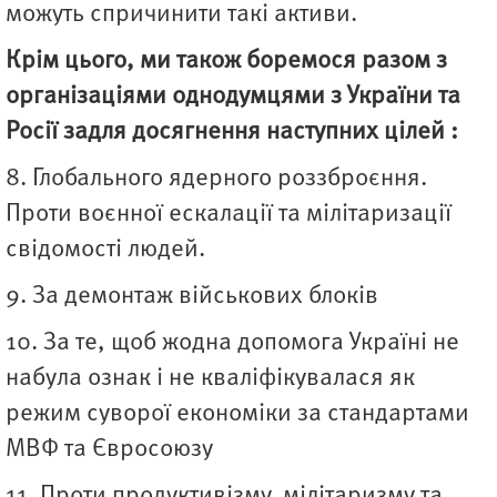
можуть спричинити такі активи.
Крім цього, ми також боремося разом з
організаціями однодумцями з України та
Росії задля досягнення наступних цілей :
8. Глобального ядерного роззброєння.
Проти воєнної ескалації та мілітаризації
свідомості людей.
9. За демонтаж військових блоків
10. За те, щоб жодна допомога Україні не
набула ознак і не кваліфікувалася як
режим суворої економіки за стандартами
МВФ та Євросоюзу
11. Проти продуктивізму, мілітаризму та