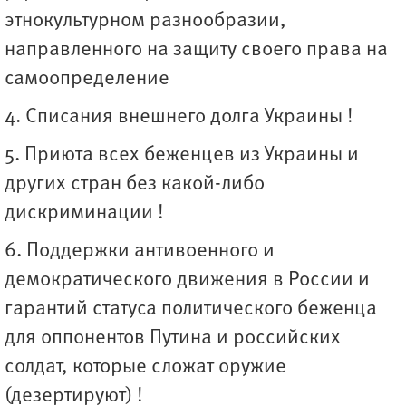
этнокультурном разнообразии,
направленного на защиту своего права на
самоопределение
4. Списания внешнего долга Украины !
5. Приюта всех беженцев из Украины и
других стран без какой-либо
дискриминации !
6. Поддержки антивоенного и
демократического движения в России и
гарантий статуса политического беженца
для оппонентов Путина и российских
солдат, которые сложат оружие
(дезертируют) !