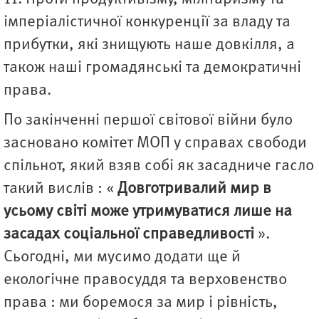
імперіалістичної конкуренції за владу та
прибутки, які знищують наше довкілля, а
також наші громадянські та демократичні
права.
По закінченні першої світової війни було
засновано комітет МОП у справах свободи
спільнот, який взяв собі як засадниче гасло
такий вислів : «
Довготривалий мир в
усьому світі може утримуватися лише на
засадах соціальної справедливості
».
Сьогодні, ми мусимо додати ще й
екологічне правосуддя та верховенство
права : ми боремося за мир і рівність,