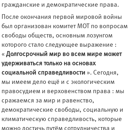
гражданские и демократические права.
После окончания первой мировой войны
был организован комитет МОТ по вопросам
свободы обществ, основным лозунгом
которого стало следующее выражение :
«
Долгосрочный мир во всем мире может
удерживаться только на основах
социальной справедливости
». Сегодня,
мы имеем дело ещё и с экологическим
правосудием и верховенством права : мы
сражаемся за мир и равенство,
демократические свободы, социальную и
климатическую справедливость, которые
можно достичь путём сотрудничества и