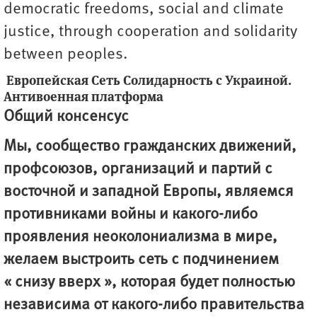
democratic freedoms, social and climate
justice, through cooperation and solidarity
between peoples.
Европейская Сеть Солидарность с Украиной.
Антивоенная платформа
Общий консенсус
Мы, сообщество гражданских движений,
профсоюзов, организаций и партий с
восточной и западной Европы, являемся
противниками войны и какого-либо
проявления неоколониализма в мире,
желаем выстроить сеть с подчинением
« снизу вверх », которая будет полностью
независима от какого-либо правительства