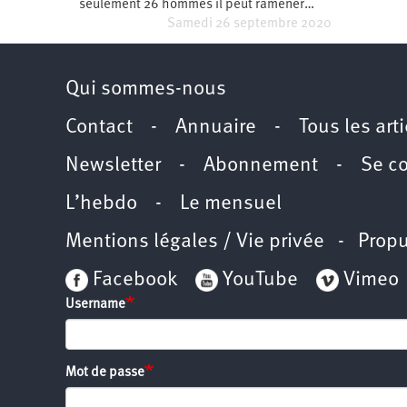
seulement 26 hommes il peut ramener…
Samedi 26 septembre 2020
Qui sommes-nous
Contact
-
Annuaire
-
Tous les art
Newsletter
-
Abonnement
-
Se c
L’hebdo
-
Le mensuel
Mentions légales / Vie privée
- Propu
Facebook
YouTube
Vimeo
Username
Mot de passe