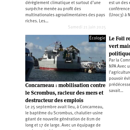
dérèglement climatique et surtout d’une
est un des 
Santé
Hôpitaux
LGBTI
Amérique
du
surpêche menée au profit des
conférence 
Nord
multinationales agroalimentaires des pays
(Unoc3) à Ni
Vidéos
SNCF
Amérique
latine
riches. Les…
Samedi 21 juin 2025
Dans
Services
Asie
mon
publics
Le Foll r
département
Écologie
Europe
vert mai
politiqu
Moyen-
Orient
Par la Com
Océanie
NPA Avec un
l’agricultu
pouvoir évi
Concarneau : mobilisation contre
prédécesseu
savait…
le Scrombus, racleur des mers et
destructeur des emplois
Le 25 septembre avait lieu, à Concarneau,
le baptême du Scrombus, chalutier-usine
géant de nouvelle génération de 81m de
long et 17 de large. Avec un équipage de