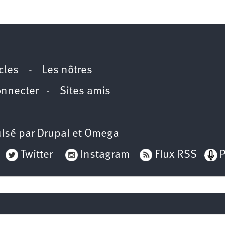
icles
-
Les nôtres
onnecter
-
Sites amis
lsé par
Drupal
et
Omega
Twitter
Instagram
Flux RSS