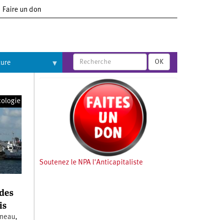
Faire un don
OK
ture
cologie
Soutenez le NPA l'Anticapitaliste
 des
is
rneau,