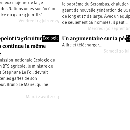
enjeux majeurs de la 3e
le baptême du Scrombus, chalutier-
des Nations unies sur l’océan
géant de nouvelle génération de 81
ce du 9 au 13 juin. Il s’…
de long et 17 de large. Avec un équ
Vendredi 13 juin 2025
de seulement 26 hommes, il peut…
Mercredi 30 septemb
epeint l’agriculture en
Un argumentaire sur la pêch
Écologie
É
s continue la même
A lire et télécharger...
Samedi 20 ju
e
mission nationale Ecologie du
 BTS agricole, le ministre de
re Stéphane Le Foll devrait
ter les gaffes de son
r, Bruno Le Maire, qui ne
Mardi 2 avril 2013