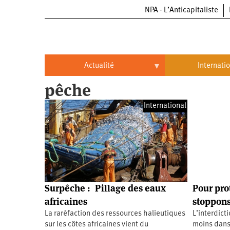
NPA - L’Anticapitaliste
Aller
au
contenu
principal
Actualité
Internati
pêche
Actualité
International
International
Politique
Brésil
Entreprises
Chine
Oppressions
Entreprises
États-
Unis
Économie
Automobile
Oppressions
Continents
Surpêche : Pillage des eaux
Pour pro
Écologie
Aéronautique
Antiracisme
Continents
africaines
stoppons
La raréfaction des ressources halieutiques
L’interdict
Éducation
Commerce
Féminisme
Afrique
sur les côtes africaines vient du
moins dans