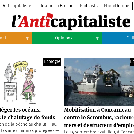
L’Anticapitaliste
Librairie La Brèche
Podcasts
Photothèque
onal
Opinions
Cul
Opinions
Culture
Écologie
É
Histoire
Arts
Cinéma
Expositions
Livres
téger les océans,
Mobilisation à Concarneau
Musique
 le chalutage de fonds
contre le Scrombus, racleur
mers et destructeur d’emplo
ion de la pêche au chalut — au
 les aires marines protégées —
Le 25 septembre avait lieu, à Conca