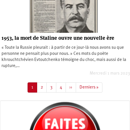
1953, la mort de Staline ouvre une nouvelle ère
« Toute la Russie pleurait : à partir de ce jour-là nous avons su que
personne ne pensait plus pour nous. » Ces mots du poète
khrouchtchévien Evtoutchenko témoigne du choc, mais aussi de la
rupture,…
Mercredi 1 mars 2023
Pagination
Page
1
Page
2
Page
3
Page
4
Page
››
Dernière
Derniers »
courante
suivante
page