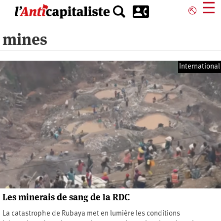
Aller
☰
⎋
au
contenu
mines
principal
International
Les minerais de sang de la RDC
La catastrophe de Rubaya met en lumière les conditions