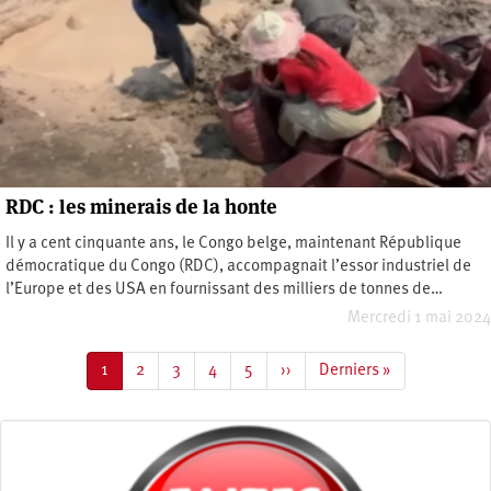
RDC : les minerais de la honte
Il y a cent cinquante ans, le Congo belge, maintenant République
démocratique du Congo (RDC), accompagnait l’essor industriel de
l’Europe et des USA en fournissant des milliers de tonnes de…
Mercredi 1 mai 2024
Pagination
Page
1
Page
2
Page
3
Page
4
Page
5
Page
››
Dernière
Derniers »
courante
suivante
page