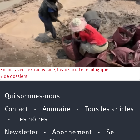
En finir avec l’extractivisme, fléau social et écologique
+ de dossiers
Qui sommes-nous
Contact
-
Annuaire
-
Tous les articles
-
Les nôtres
Newsletter
-
Abonnement
-
Se