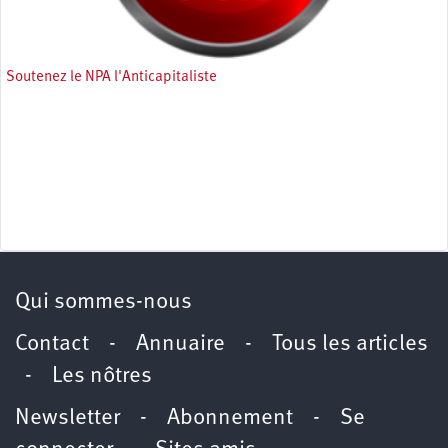
Soutenez le NPA l'Anticapitaliste
Qui sommes-nous
Contact
-
Annuaire
-
Tous les articles
-
Les nôtres
Newsletter
-
Abonnement
-
Se