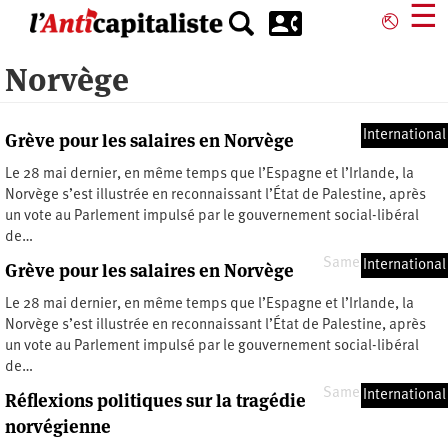
Aller
☰
⎋
au
contenu
Norvège
principal
International
Grève pour les salaires en Norvège
Le 28 mai dernier, en même temps que l’Espagne et l’Irlande, la
Norvège s’est illustrée en reconnaissant l’État de Palestine, après
un vote au Parlement impulsé par le gouvernement social-libéral
de…
Samedi 8 juin 2024
International
Grève pour les salaires en Norvège
Le 28 mai dernier, en même temps que l’Espagne et l’Irlande, la
Norvège s’est illustrée en reconnaissant l’État de Palestine, après
un vote au Parlement impulsé par le gouvernement social-libéral
de…
Samedi 8 juin 2024
International
Réflexions politiques sur la tragédie
norvégienne