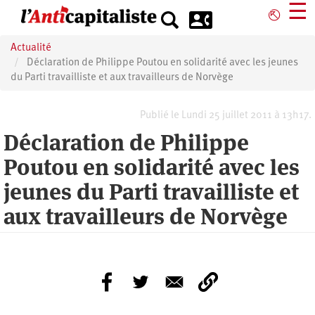
Aller
☰
⎋
au
contenu
Actualité
principal
Déclaration de Philippe Poutou en solidarité avec les jeunes
du Parti travailliste et aux travailleurs de Norvège
Publié le Lundi 25 juillet 2011 à 13h17.
Déclaration de Philippe
Poutou en solidarité avec les
jeunes du Parti travailliste et
aux travailleurs de Norvège