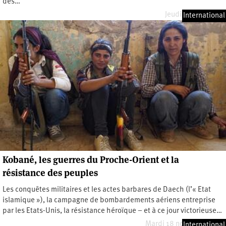
des…
Jeudi 12 mars 2015
International
Kobané, les guerres du Proche-Orient et la
résistance des peuples
Les conquêtes militaires et les actes barbares de Daech (l’« Etat
islamique »), la campagne de bombardements aériens entreprise
par les Etats-Unis, la résistance héroïque – et à ce jour victorieuse…
Mardi 18 novembre 2014
International