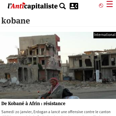
Aller
☰
⎋
au
contenu
kobane
principal
International
De Kobané à Afrin : résistance
Samedi 20 janvier, Erdogan a lancé une offensive contre le canton