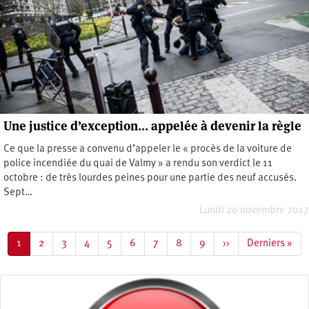
Une justice d’exception… appelée à devenir la règle
Ce que la presse a convenu d’appeler le « procès de la voiture de
police incendiée du quai de Valmy » a rendu son verdict le 11
octobre : de très lourdes peines pour une partie des neuf accusés.
Sept…
Lundi 20 novembre 2017
Pagination
Page
1
Page
2
Page
3
Page
4
Page
5
Page
6
Page
7
Page
8
Page
9
Page
››
Dernière
Derniers »
courante
suivante
page