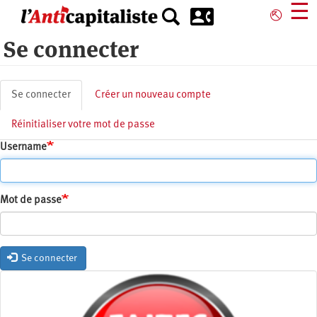
Aller
☰
⎋
au
contenu
Se connecter
principal
Onglets
Se connecter
(onglet
Créer un nouveau compte
principaux
actif)
Réinitialiser votre mot de passe
Username
Mot de passe
Se connecter