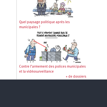
Quel paysage politique après les
municipales ?
Contre l’armement des polices municipales
et la vidéosurveillance
+ de dossiers