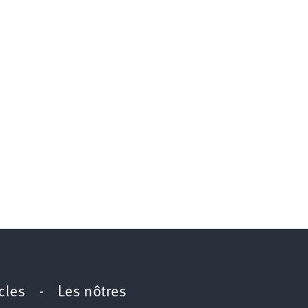
icles
-
Les nôtres