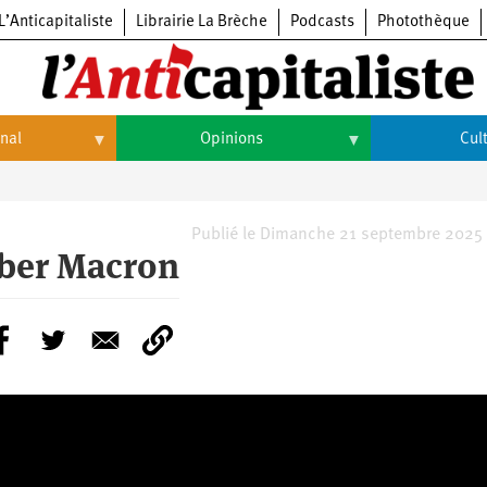
L’Anticapitaliste
Librairie La Brèche
Podcasts
Photothèque
onal
Opinions
Cul
Opinions
Culture
Histoire
Arts
Publié le Dimanche 21 septembre 2025 
mber Macron
Cinéma
Expositions
Livres
Musique