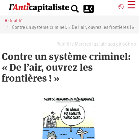
Aller
☰
⎋
au
contenu
Actualité
principal
Contre un système criminel: « De l’air, ouvrez les frontières ! »
Publié le Mercredi 21 juin 2023 à 08h00.
Contre un système criminel:
« De l’air, ouvrez les
frontières ! »