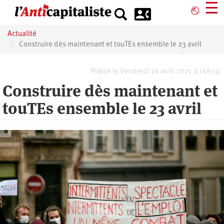
Aller
☰
⎋
au
contenu
Actualité
principal
Construire dès maintenant et touTEs ensemble le 23 avril
Publié le Vendredi 16 avril 2021 à 16h19.
Construire dès maintenant et
touTEs ensemble le 23 avril