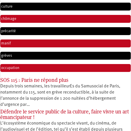
culture
chômage
précarité
manif
grèves
occupation
SOS 115 : Paris ne répond plus
Depuis trois semaines, les travailleurEs du Samusocial de Paris,
notamment du 115, sont en grève reconductible, à la suite de
l’annonce de la suppression de 1 200 nuitées d’hébergement
d’urgence par…
Défendre le service public de la culture, faire vivre un art
émancipateur !
L’écosystème économique du spectacle vivant, du cinéma, de
l’audiovisuel et de l’édition, tel qu’il s’est établi depuis plusieurs