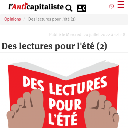
Aller
☰
⎋
au
contenu
Opinions
Des lectures pour l'été (2)
principal
Publié le Mercredi 20 juillet 2022 à 12h18.
Des lectures pour l'été (2)