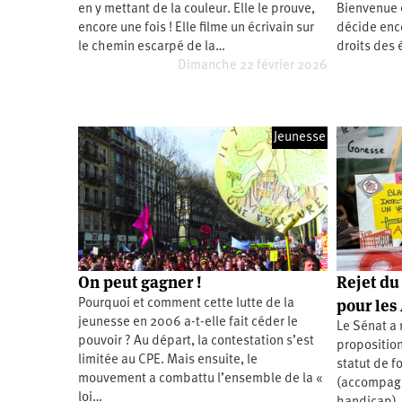
en y mettant de la couleur. Elle le prouve,
Bienvenue 
Santé
Hôpitaux
LGBTI
Amérique
du
encore une fois ! Elle filme un écrivain sur
décide enco
Nord
le chemin escarpé de la…
droits des
Vidéos
SNCF
Amérique
latine
Dimanche 22 février 2026
Dans
Services
Asie
mon
publics
département
Europe
Jeunesse
Moyen-
Orient
Océanie
On peut gagner !
Rejet du
pour les
Pourquoi et comment cette lutte de la
jeunesse en 2006 a-t-elle fait céder le
Le Sénat a r
pouvoir ? Au départ, la contestation s’est
proposition
limitée au CPE. Mais ensuite, le
statut de f
mouvement a combattu l’ensemble de la «
(accompagn
loi…