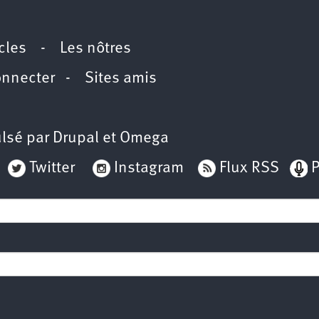
icles
-
Les nôtres
onnecter
-
Sites amis
lsé par
Drupal
et
Omega
Twitter
Instagram
Flux RSS