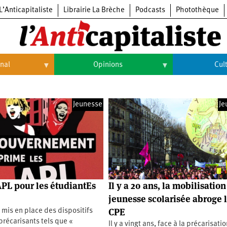
L’Anticapitaliste
Librairie La Brèche
Podcasts
Photothèque
onal
Opinions
Cul
Opinions
Culture
Jeunesse
Je
Histoire
Arts
Cinéma
Expositions
Livres
APL pour les étudiantEs
Il y a 20 ans, la mobilisation
Musique
jeunesse scolarisée abroge 
CPE
 mis en place des dispositifs
 précarisants tels que «
Il y a vingt ans, face à la précarisati