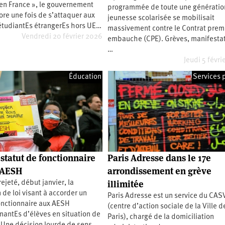
en France », le gouvernement
programmée de toute une génération
re une fois de s’attaquer aux
jeunesse scolarisée se mobilisait
 étudiantEs étrangerEs hors UE…
massivement contre le Contrat prem
Vendredi 20 février 2026
embauche (CPE). Grèves, manifestat
…
Jeudi 5 févri
Éducation
Services 
 statut de fonctionnaire
Paris Adresse dans le 17e
 AESH
arrondissement en grève
illimitée
ejeté, début janvier, la
 de loi visant à accorder un
Paris Adresse est un service du CAS
onctionnaire aux AESH
(centre d’action sociale de la Ville d
antEs d’élèves en situation de
Paris), chargé de la domiciliation