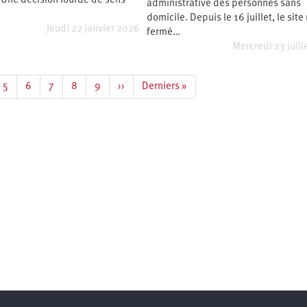
 Une décision lourde de sens
administrative des personnes sans
domicile. Depuis le 16 juillet, le site
Jeudi 22 janvier 2026
fermé…
Mercredi 23 juill
e
Page
5
Page
6
Page
7
Page
8
Page
9
Page
››
Dernière
Derniers »
suivante
page