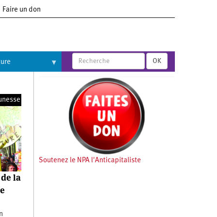
Faire un don
OK
ture
unesse
Soutenez le NPA l'Anticapitaliste
 de la
le
on