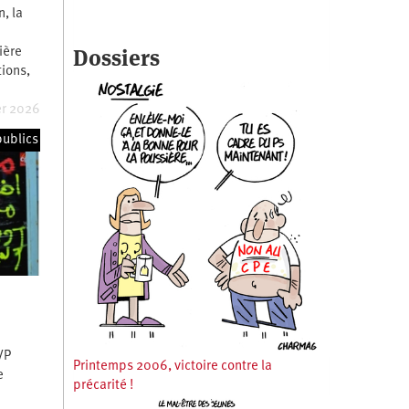
, la
Dossiers
ière
ions,
er 2026
publics
VP
Printemps 2006, victoire contre la
e
précarité !