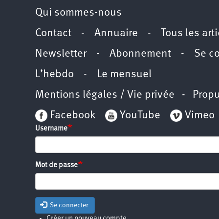
Qui sommes-nous
Contact
-
Annuaire
-
Tous les art
Newsletter
-
Abonnement
-
Se c
L’hebdo
-
Le mensuel
Mentions légales / Vie privée
- Propu
Facebook
YouTube
Vimeo
Username
Mot de passe
Se connecter
Créer un nouveau compte