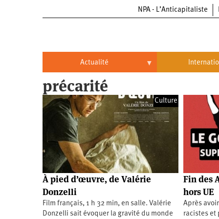
NPA - L’Anticapitaliste
Aller
au
contenu
principal
Actualité
Internati
précarité
Actualité
International
Culture
Politique
Brésil
Entreprises
Chine
Oppressions
Entreprises
États-
Unis
Économie
Automobile
Oppressions
Continents
À pied d’œuvre, de Valérie
Fin des 
Écologie
Aéronautique
Antiracisme
Continents
Donzelli
hors UE
Film français, 1 h 32 min, en salle. Valérie
Après avoir
Éducation
Commerce
Féminisme
Afrique
Donzelli sait évoquer la gravité du monde
racistes et