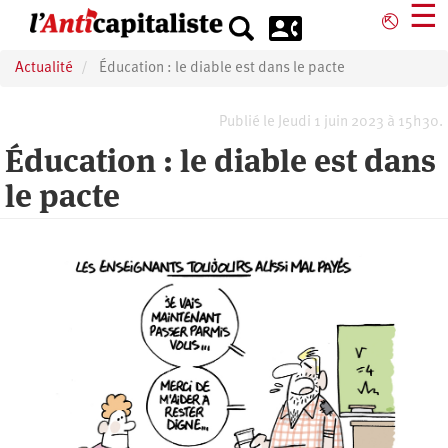
Aller
☰
⎋
au
contenu
Actualité
Éducation : le diable est dans le pacte
principal
Publié le Jeudi 1 juin 2023 à 15h30.
Éducation : le diable est dans
le pacte