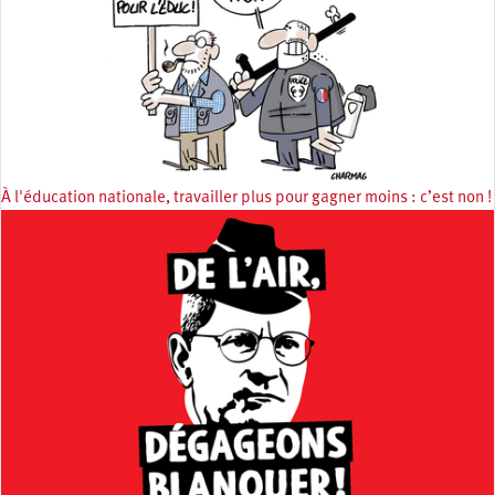
À l'éducation nationale, travailler plus pour gagner moins : c’est non !