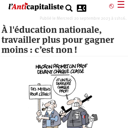
Aller
☰
⎋
au
contenu
Publié le Mercredi 20 septembre 2023 à 11h16.
principal
À l'éducation nationale,
travailler plus pour gagner
moins : c’est non !