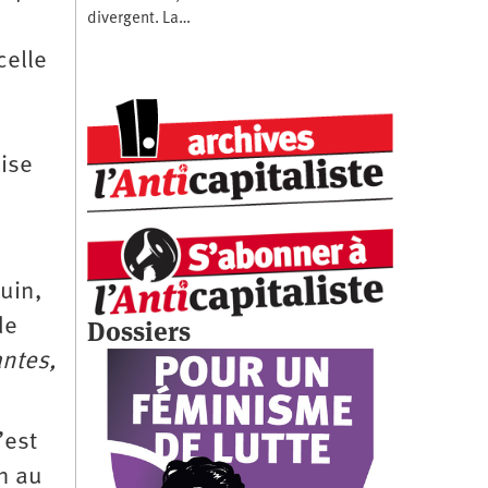
divergent. La…
celle
lise
juin,
Dossiers
de
antes,
’est
n au