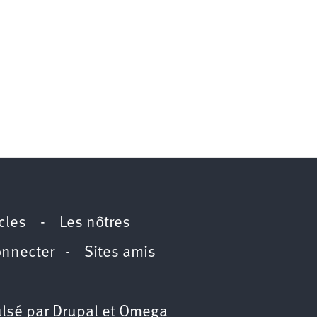
icles
-
Les nôtres
onnecter
-
Sites amis
lsé par
Drupal
et
Omega