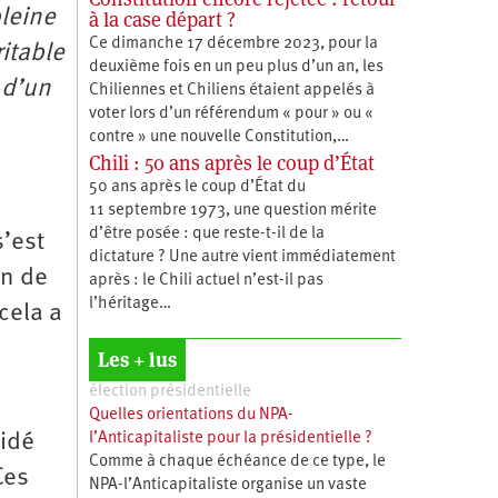
pleine
à la case départ ?
Ce dimanche 17 décembre 2023, pour la
itable
deuxième fois en un peu plus d’un an, les
 d’un
Chiliennes et Chiliens étaient appelés à
voter lors d’un référendum « pour » ou «
contre » une nouvelle Constitution,…
Chili : 50 ans après le coup d’État
50 ans après le coup d’État du
11 septembre 1973, une question mérite
d’être posée : que reste-t-il de la
s’est
dictature ? Une autre vient immédiatement
on de
après : le Chili actuel n’est-il pas
l’héritage…
cela a
Les + lus
élection présidentielle
Quelles orientations du NPA-
l’Anticapitaliste pour la présidentielle ?
cidé
Comme à chaque échéance de ce type, le
Ces
NPA-l’Anticapitaliste organise un vaste