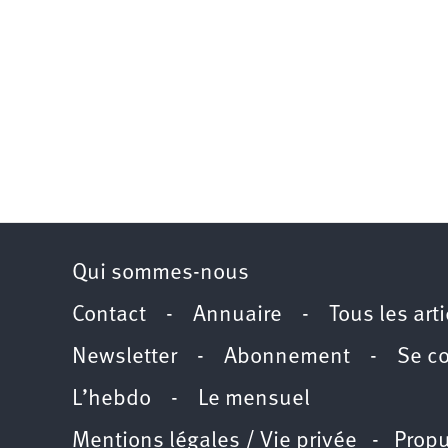
Qui sommes-nous
Contact
-
Annuaire
-
Tous les art
Newsletter
-
Abonnement
-
Se c
L’hebdo
-
Le mensuel
Mentions légales / Vie privée
- Propu