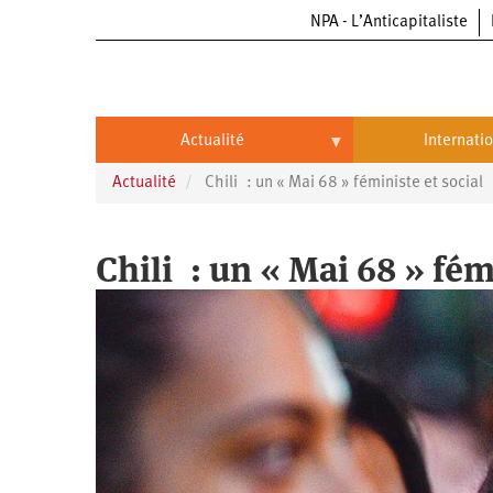
NPA - L’Anticapitaliste
Aller
au
contenu
principal
Actualité
Internati
Actualité
Chili : un « Mai 68 » féministe et social
Actualité
International
Politique
Brésil
Chili : un « Mai 68 » fém
Entreprises
Chine
Oppressions
Entreprises
États-
Unis
Économie
Automobile
Oppressions
Continents
Écologie
Aéronautique
Antiracisme
Continents
Éducation
Commerce
Féminisme
Afrique