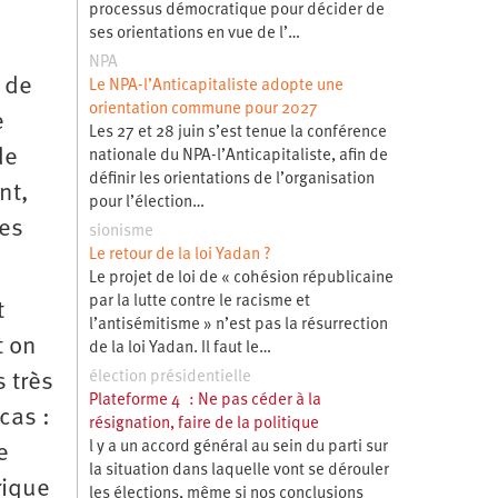
processus démocratique pour décider de
ses orientations en vue de l’…
NPA
 de
Le NPA-l’Anticapitaliste adopte une
orientation commune pour 2027
e
Les 27 et 28 juin s’est tenue la conférence
de
nationale du NPA-l’Anticapitaliste, afin de
définir les orientations de l’organisation
nt,
pour l’élection…
les
sionisme
Le retour de la loi Yadan ?
Le projet de loi de « cohésion républicaine
par la lutte contre le racisme et
t
l’antisémitisme » n’est pas la résurrection
t on
de la loi Yadan. Il faut le…
élection présidentielle
 très
Plateforme 4 : Ne pas céder à la
cas :
résignation, faire de la politique
l y a un accord général au sein du parti sur
e
la situation dans laquelle vont se dérouler
rique
les élections, même si nos conclusions