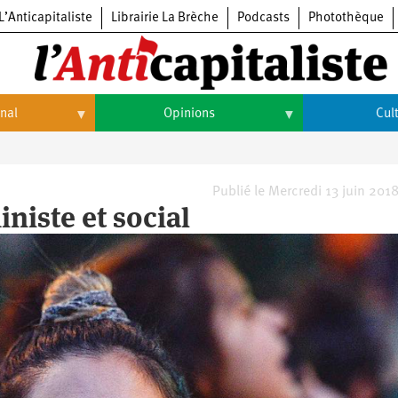
L’Anticapitaliste
Librairie La Brèche
Podcasts
Photothèque
onal
Opinions
Cul
Opinions
Culture
Histoire
Arts
Publié le Mercredi 13 juin 2018
iniste et social
Cinéma
Expositions
Livres
Musique