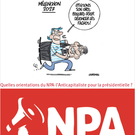
Quelles orientations du NPA-l’Anticapitaliste pour la présidentielle ?