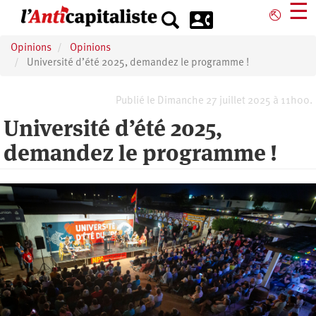
Aller
☰
⎋
au
contenu
Opinions
Opinions
principal
Université d’été 2025, demandez le programme !
Publié le Dimanche 27 juillet 2025 à 11h00.
Université d’été 2025,
demandez le programme !