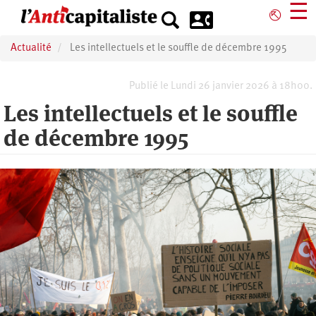
Aller
☰
⎋
au
contenu
Actualité
Les intellectuels et le souffle de décembre 1995
principal
Publié le Lundi 26 janvier 2026 à 18h00.
Les intellectuels et le souffle
de décembre 1995