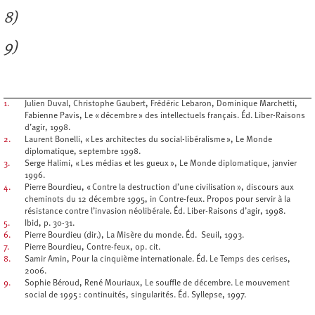
8)
9)
1.
Julien Duval, Christophe Gaubert, Frédéric Lebaron, Dominique Marchetti,
Fabienne Pavis, Le « décembre » des intellectuels français. Éd. Liber-Raisons
d’agir, 1998.
2.
Laurent Bonelli, « Les architectes du social-libéralisme », Le Monde
diplomatique, septembre 1998.
3.
Serge Halimi, « Les médias et les gueux », Le Monde diplomatique, janvier
1996.
4.
Pierre Bourdieu, « Contre la destruction d’une civilisation », discours aux
cheminots du 12 décembre 1995, in Contre-feux. Propos pour servir à la
résistance contre l’invasion néolibérale. Éd. Liber-Raisons d’agir, 1998.
5.
Ibid, p. 30-31.
6.
Pierre Bourdieu (dir.), La Misère du monde. Éd. Seuil, 1993.
7.
Pierre Bourdieu, Contre-feux, op. cit.
8.
Samir Amin, Pour la cinquième internationale. Éd. Le Temps des cerises,
2006.
9.
Sophie Béroud, René Mouriaux, Le souffle de décembre. Le mouvement
social de 1995 : continuités, singularités. Éd. Syllepse, 1997.