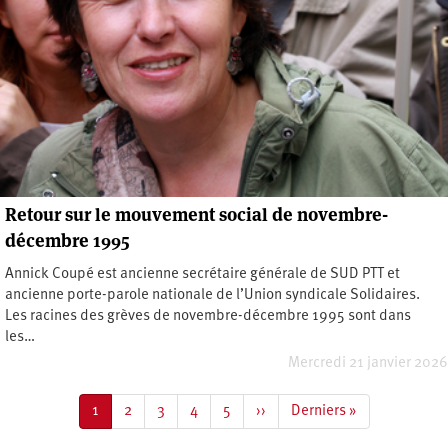
Retour sur le mouvement social de novembre-
décembre 1995
Annick Coupé est ancienne secrétaire générale de SUD PTT et
ancienne porte-parole nationale de l’Union syndicale Solidaires.
Les racines des grèves de novembre-décembre 1995 sont dans
les…
Mercredi 21 janvier 2026
Pagination
Page
1
Page
2
Page
3
Page
4
Page
5
Page
››
Dernière
Derniers »
courante
suivante
page