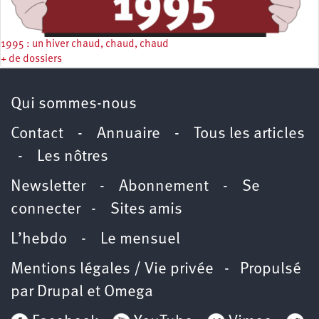
1995 : un hiver chaud, chaud, chaud
+ de dossiers
Qui sommes-nous
Contact
-
Annuaire
-
Tous les articles
-
Les nôtres
Newsletter
-
Abonnement
-
Se
connecter
-
Sites amis
L’hebdo
-
Le mensuel
Mentions légales / Vie privée
- Propulsé
par
Drupal
et
Omega