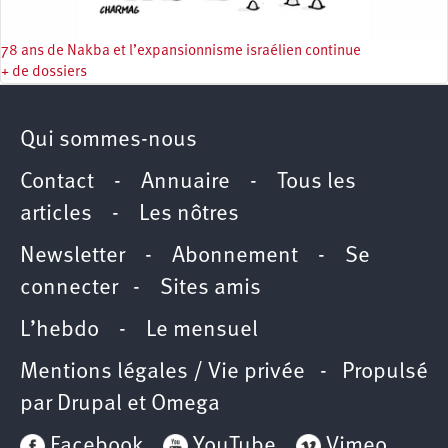
78 ans de Nakba et l’expansionnisme israélien continue
+ de dossiers
Qui sommes-nous
Contact
-
Annuaire
-
Tous les
articles
-
Les nôtres
Newsletter
-
Abonnement
-
Se
connecter
-
Sites amis
L’hebdo
-
Le mensuel
Mentions légales / Vie privée
- Propulsé
par
Drupal
et
Omega
Facebook
YouTube
Vimeo