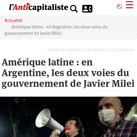
Aller
☰
⎋
au
contenu
Actualité
principal
Amérique latine : en Argentine, les deux voies du
gouvernement de Javier Milei
Publié le Samedi 2 décembre 2023 à 08h00.
Amérique latine : en
Argentine, les deux voies du
gouvernement de Javier Milei