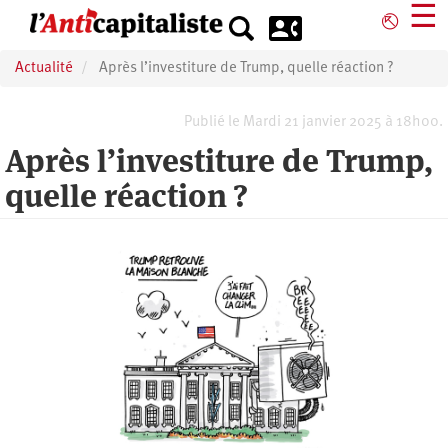
Aller
☰
⎋
au
contenu
Actualité
Après l’investiture de Trump, quelle réaction ?
principal
Publié le Mardi 21 janvier 2025 à 18h00.
Après l’investiture de Trump,
quelle réaction ?