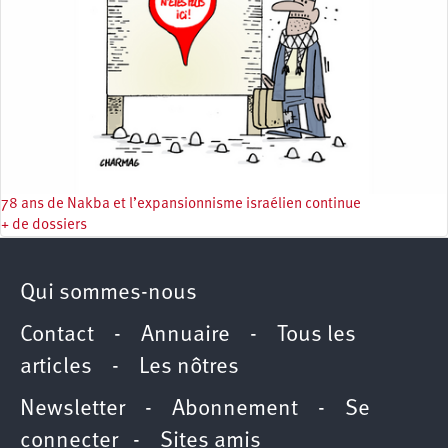
78 ans de Nakba et l’expansionnisme israélien continue
+ de dossiers
Qui sommes-nous
Contact
-
Annuaire
-
Tous les
articles
-
Les nôtres
Newsletter
-
Abonnement
-
Se
connecter
-
Sites amis