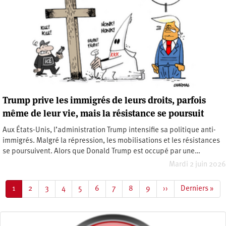
Trump prive les immigrés de leurs droits, parfois
même de leur vie, mais la résistance se poursuit
Aux États-Unis, l’administration Trump intensifie sa politique anti-
immigrés. Malgré la répression, les mobilisations et les résistances
se poursuivent. Alors que Donald Trump est occupé par une…
Mardi 2 juin 2026
Pagination
Page
1
Page
2
Page
3
Page
4
Page
5
Page
6
Page
7
Page
8
Page
9
Page
››
Dernière
Derniers »
courante
suivante
page