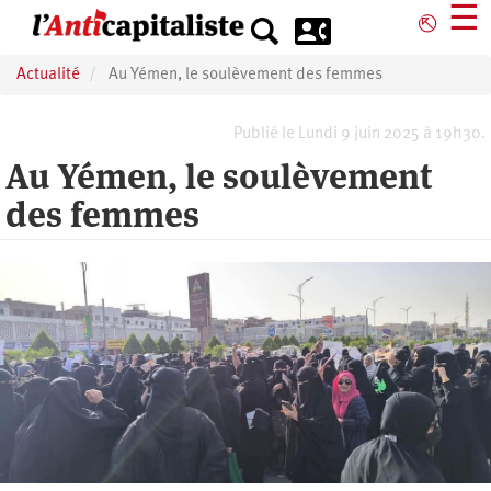
Aller
☰
⎋
au
contenu
Actualité
Au Yémen, le soulèvement des femmes
principal
Publié le Lundi 9 juin 2025 à 19h30.
Au Yémen, le soulèvement
des femmes