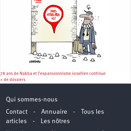
78 ans de Nakba et l’expansionnisme israélien continue
+ de dossiers
Qui sommes-nous
Contact
-
Annuaire
-
Tous les
articles
-
Les nôtres