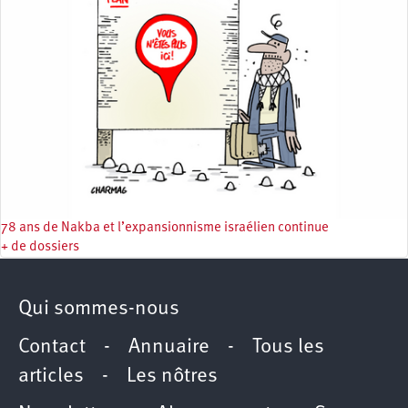
78 ans de Nakba et l’expansionnisme israélien continue
+ de dossiers
Qui sommes-nous
Contact
-
Annuaire
-
Tous les
articles
-
Les nôtres