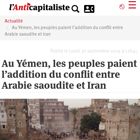
Aller
☰
⎋
au
contenu
Actualité
principal
Au Yémen, les peuples paient l’addition du conflit entre
Arabie saoudite et Iran
Publié le Lundi 30 septembre 2019 à 12h41.
Au Yémen, les peuples paient
l’addition du conflit entre
Arabie saoudite et Iran