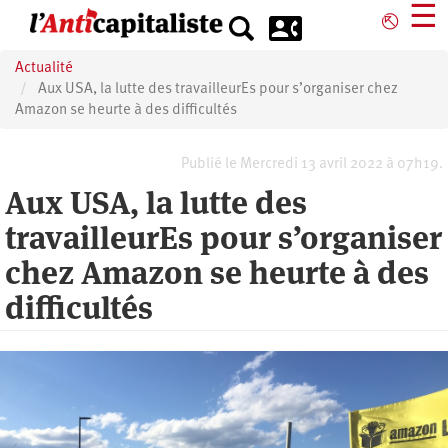
Aller
☰
⎋
au
contenu
Actualité
principal
Aux USA, la lutte des travailleurEs pour s’organiser chez
Amazon se heurte à des difficultés
Publié le Mercredi 13 avril 2022 à 07h19.
Aux USA, la lutte des
travailleurEs pour s’organiser
chez Amazon se heurte à des
difficultés