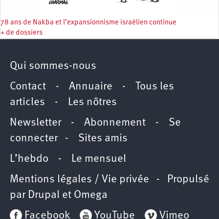
78 ans de Nakba et l’expansionnisme israélien continue
+ de dossiers
Qui sommes-nous
Contact
-
Annuaire
-
Tous les
articles
-
Les nôtres
Newsletter
-
Abonnement
-
Se
connecter
-
Sites amis
L’hebdo
-
Le mensuel
Mentions légales / Vie privée
- Propulsé
par
Drupal
et
Omega
Facebook
YouTube
Vimeo