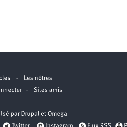
icles
-
Les nôtres
onnecter
-
Sites amis
lsé par
Drupal
et
Omega
Twitter
Instagram
Flux RSS