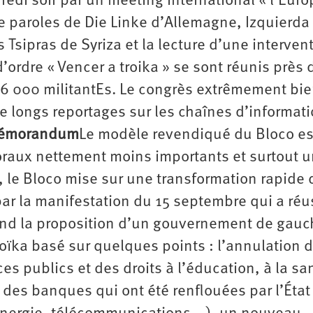
edi soir par un meeting international « l’Euro
de paroles de Die Linke d’Allemagne, Izquierda
 Tsipras de Syriza et la lecture d’une interven
ordre « Vencer a troika » se sont réunis près 
6 000 militantEs. Le congrès extrêmement bi
de longs reportages sur les chaînes d’informati
 mémorandum
Le modèle revendiqué du Bloco es
toraux nettement moins importants et surtout 
t, le Bloco mise sur une transformation rapide 
 par la manifestation du 15 septembre qui a réu
fend la proposition d’un gouvernement de gau
ïka basé sur quelques points : l’annulation d
ces publics et des droits à l’éducation, à la sa
n des banques qui ont été renflouées par l’État