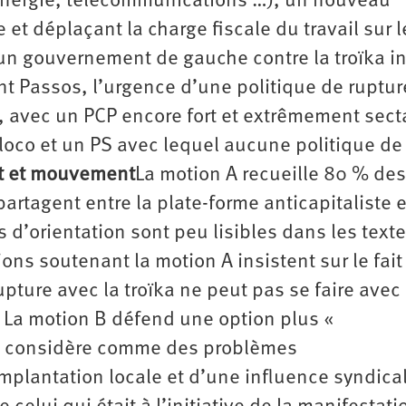
(énergie, télécommunications …), un nouveau
e et déplaçant la charge fiscale du travail sur l
’un gouvernement de gauche contre la troïka i
nt Passos, l’urgence d’une politique de ruptu
e, avec un PCP encore fort et extrêmement sect
Bloco et un PS avec lequel aucune politique de
 et mouvement
La motion A recueille 80 % des
partagent entre la plate-forme anticapitaliste 
 d’orientation sont peu lisibles dans les texte
s soutenant la motion A insistent sur le fait
ure avec la troïka ne peut pas se faire avec 
. La motion B défend une option plus «
le considère comme des problèmes
mplantation locale et d’une influence syndical