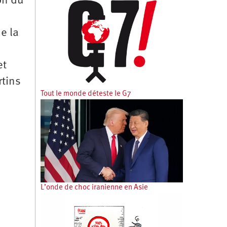
on du
e la
et
rtins
Tout le monde déteste le G7
L’onde de choc iranienne en Asie