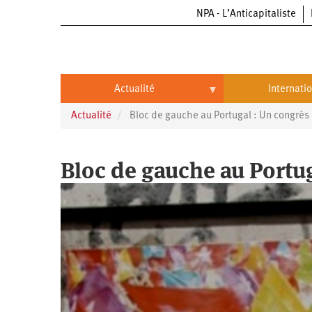
NPA - L’Anticapitaliste
Aller
au
contenu
principal
Actualité
Internati
Actualité
Bloc de gauche au Portugal : Un congrès 
Actualité
International
Politique
Brésil
Bloc de gauche au Portug
Entreprises
Chine
Oppressions
Entreprises
États-
Unis
Économie
Automobile
Oppressions
Continents
Écologie
Aéronautique
Antiracisme
Continents
Éducation
Commerce
Féminisme
Afrique