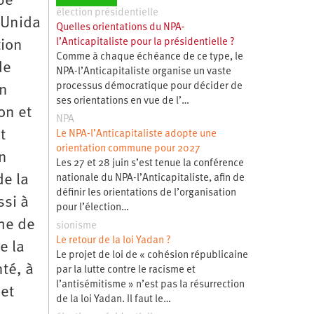
pe
élection présidentielle
 Unida
Quelles orientations du NPA-
l’Anticapitaliste pour la présidentielle ?
tion
Comme à chaque échéance de ce type, le
de
NPA-l’Anticapitaliste organise un vaste
processus démocratique pour décider de
en
ses orientations en vue de l’…
on et
NPA
t
Le NPA-l’Anticapitaliste adopte une
orientation commune pour 2027
un
Les 27 et 28 juin s’est tenue la conférence
de la
nationale du NPA-l’Anticapitaliste, afin de
définir les orientations de l’organisation
ssi à
pour l’élection…
che de
sionisme
Le retour de la loi Yadan ?
e la
Le projet de loi de « cohésion républicaine
nté, à
par la lutte contre le racisme et
l’antisémitisme » n’est pas la résurrection
 et
de la loi Yadan. Il faut le…