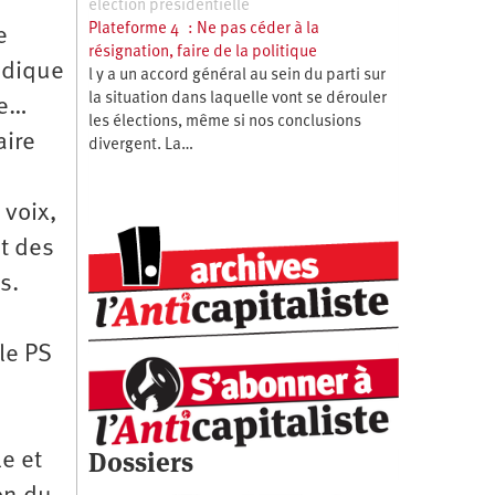
élection présidentielle
Plateforme 4 : Ne pas céder à la
e
résignation, faire de la politique
ndique
l y a un accord général au sein du parti sur
la situation dans laquelle vont se dérouler
re…
les élections, même si nos conclusions
aire
divergent. La…
 voix,
et des
s.
le PS
Dossiers
e et