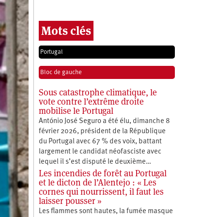
Mots clés
Portugal
Bloc de gauche
Sous catastrophe climatique, le
vote contre l’extrême droite
mobilise le Portugal
António José Seguro a été élu, dimanche 8
février 2026, président de la République
du Portugal avec 67 % des voix, battant
largement le candidat néofasciste avec
lequel il s’est disputé le deuxième…
Les incendies de forêt au Portugal
et le dicton de l’Alentejo : « Les
cornes qui nourrissent, il faut les
laisser pousser »
Les flammes sont hautes, la fumée masque