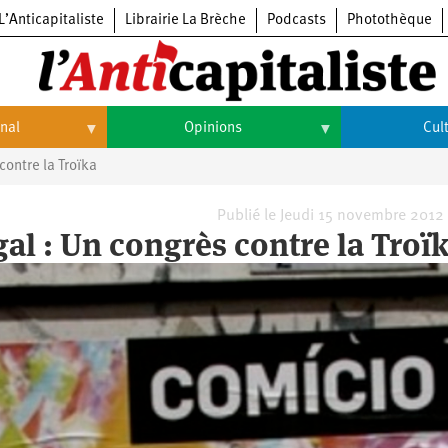
L’Anticapitaliste
Librairie La Brèche
Podcasts
Photothèque
onal
Opinions
Cul
contre la Troïka
Opinions
Culture
Histoire
Arts
Publié le Jeudi 15 novembre 2012
al : Un congrès contre la Troï
Cinéma
Expositions
Livres
Musique