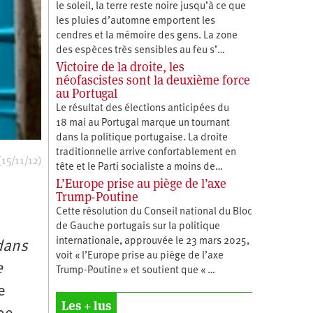
le soleil, la terre reste noire jusqu’à ce que
les pluies d’automne emportent les
cendres et la mémoire des gens. La zone
des espèces très sensibles au feu s’…
Victoire de la droite, les
néofascistes sont la deuxième force
au Portugal
Le résultat des élections anticipées du
18 mai au Portugal marque un tournant
dans la politique portugaise. La droite
traditionnelle arrive confortablement en
15/11/12)
tête et le Parti socialiste a moins de…
L’Europe prise au piège de l’axe
Trump-Poutine
Cette résolution du Conseil national du Bloc
de Gauche portugais sur la politique
internationale, approuvée le 23 mars 2025,
dans
voit « l’Europe prise au piège de l’axe
e
Trump-Poutine » et soutient que « …
e
Les + lus