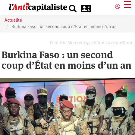
Aller
☰
⎋
au
contenu
Actualité
principal
Burkina Faso : un second coup d’État en moins d’un an
Publié le Mercredi 5 octobre 2022 à 18h00.
Burkina Faso : un second
coup d’État en moins d’un an