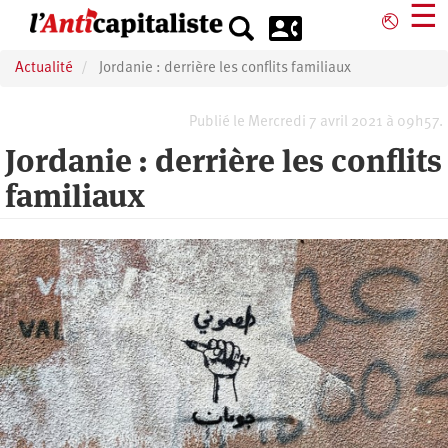
Aller
☰
⎋
au
contenu
Actualité
Jordanie : derrière les conflits familiaux
principal
Publié le Mercredi 7 avril 2021 à 09h57.
Jordanie : derrière les conflits
familiaux