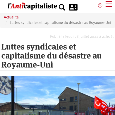
Aller
☰
⎋
au
contenu
Actualité
principal
Luttes syndicales et capitalisme du désastre au Royaume-Uni
Publié le Jeudi 28 juillet 2022 à 21h06.
Luttes syndicales et
capitalisme du désastre au
Royaume-Uni