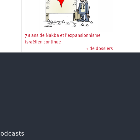
78 ans de Nakba et l’expansionnisme
israélien continue
+ de dossiers
Podcasts