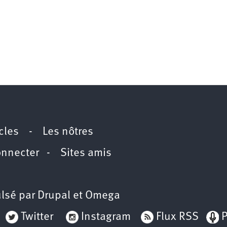
icles
-
Les nôtres
onnecter
-
Sites amis
lsé par
Drupal
et
Omega
Twitter
Instagram
Flux RSS