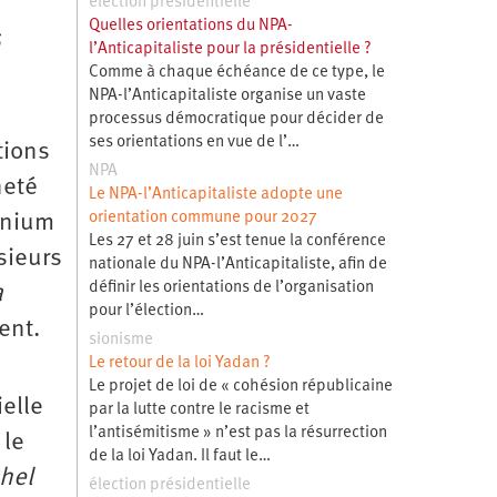
élection présidentielle
Quelles orientations du NPA-
l’Anticapitaliste pour la présidentielle ?
Comme à chaque échéance de ce type, le
NPA-l’Anticapitaliste organise un vaste
processus démocratique pour décider de
ses orientations en vue de l’…
tions
NPA
neté
Le NPA-l’Anticapitaliste adopte une
orientation commune pour 2027
anium
Les 27 et 28 juin s’est tenue la conférence
sieurs
nationale du NPA-l’Anticapitaliste, afin de
définir les orientations de l’organisation
a
pour l’élection…
lent.
sionisme
Le retour de la loi Yadan ?
Le projet de loi de « cohésion républicaine
elle
par la lutte contre le racisme et
l’antisémitisme » n’est pas la résurrection
 le
de la loi Yadan. Il faut le…
ahel
élection présidentielle