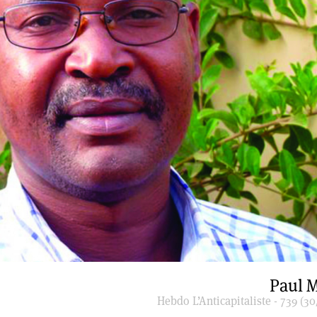
Paul M
Hebdo L’Anticapitaliste - 739 (30