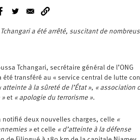
Tchangari a été arrêté, suscitant de nombreu
ussa Tchangari, secrétaire général de l’ONG
été transféré au « service central de lutte con
« atteinte à la sûreté de l’État »
,
« association 
 »
et
« apologie du terrorisme »
.
a notifié deux nouvelles charges, celle
«
ennemies »
et celle ­
« ­d’atteinte à la défense
ison de Filingué à 180 km de la capitale Niamey.