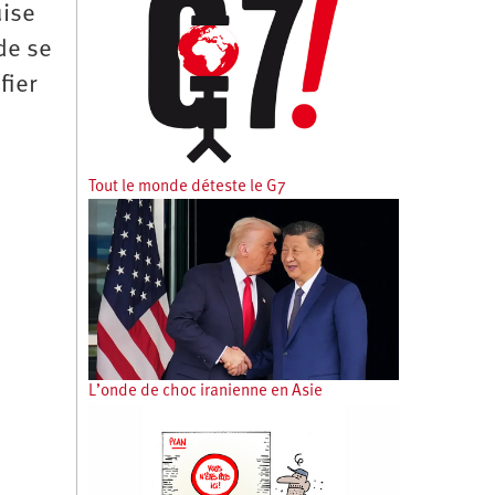
uise
de se
fier
Tout le monde déteste le G7
L’onde de choc iranienne en Asie