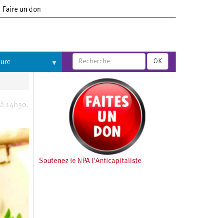
Faire un don
OK
ture
 à 14h30.
Soutenez le NPA l'Anticapitaliste