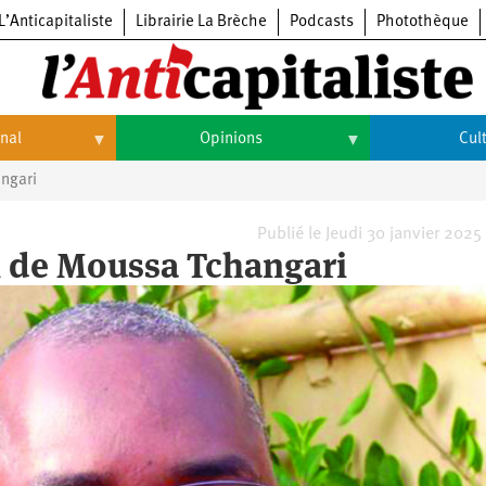
L’Anticapitaliste
Librairie La Brèche
Podcasts
Photothèque
onal
Opinions
Cul
angari
Opinions
Culture
Histoire
Arts
Publié le Jeudi 30 janvier 2025
on de Moussa Tchangari
Cinéma
Expositions
Livres
Musique