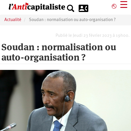
Aller
☰
⎋
au
contenu
Actualité
Soudan : normalisation ou auto-organisation ?
principal
Publié le Jeudi 23 février 2023 à 19h00.
Soudan : normalisation ou
auto-organisation ?