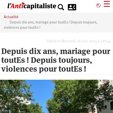
Aller
☰
⎋
au
contenu
Actualité
principal
Depuis dix ans, mariage pour toutEs ! Depuis toujours,
violences pour toutEs !
Publié le Mercredi 28 juin 2023 à 16h44.
Depuis dix ans, mariage pour
toutEs ! Depuis toujours,
violences pour toutEs !