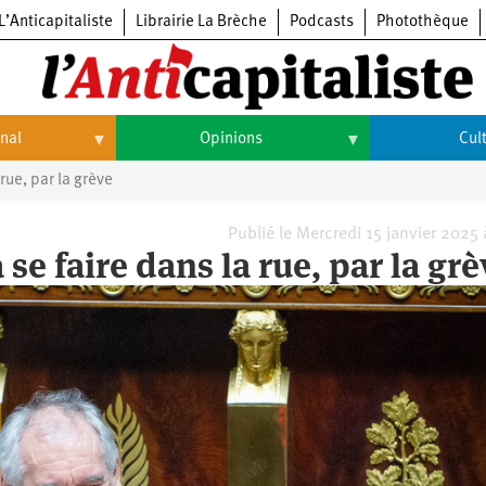
L’Anticapitaliste
Librairie La Brèche
Podcasts
Photothèque
onal
Opinions
Cul
rue, par la grève
Opinions
Culture
Histoire
Arts
Publié le Mercredi 15 janvier 2025
se faire dans la rue, par la grè
Cinéma
Expositions
Livres
Musique