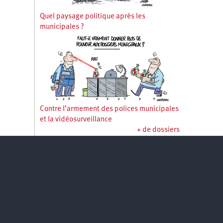
Quel paysage politique après les
municipales ?
Contre l’armement des polices municipales
et la vidéosurveillance
+ de dossiers