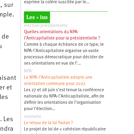
exprime la colère suscitée par le…
, sur
mple.
Les + lus
élection présidentielle
Quelles orientations du NPA-
e de
l’Anticapitaliste pour la présidentielle ?
Comme à chaque échéance de ce type, le
u
NPA-l’Anticapitaliste organise un vaste
processus démocratique pour décider de
ses orientations en vue de l’…
NPA
aisant
Le NPA-l’Anticapitaliste adopte une
orientation commune pour 2027
er et
Les 27 et 28 juin s’est tenue la conférence
les
nationale du NPA-l’Anticapitaliste, afin de
définir les orientations de l’organisation
pour l’élection…
sionisme
. Les
Le retour de la loi Yadan ?
ondra
Le projet de loi de « cohésion républicaine