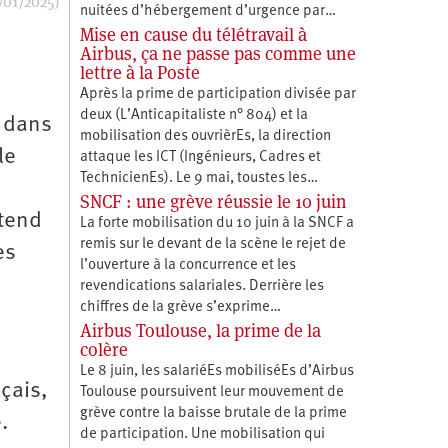
/01/2025)
nuitées d’hébergement d’urgence par…
Mise en cause du télétravail à
Airbus, ça ne passe pas comme une
lettre à la Poste
Après la prime de participation divisée par
deux (L’Anticapitaliste n° 804) et la
t dans
mobilisation des ouvrièrEs, la direction
le
attaque les ICT (Ingénieurs, Cadres et
TechnicienEs). Le 9 mai, toustes les…
SNCF : une grève réussie le 10 juin
ntend
La forte mobilisation du 10 juin à la SNCF a
remis sur le devant de la scène le rejet de
es
l’ouverture à la concurrence et les
revendications salariales. Derrière les
chiffres de la grève s’exprime…
Airbus Toulouse, la prime de la
colère
Le 8 juin, les salariéEs mobiliséEs d’Airbus
nçais,
Toulouse poursuivent leur mouvement de
grève contre la baisse brutale de la prime
e.
de participation. Une mobilisation qui