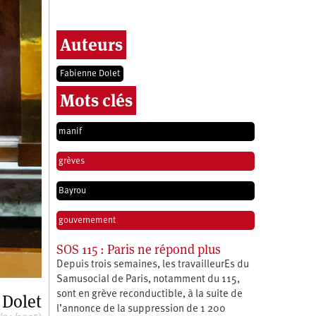
Auteurs
Fabienne Dolet
Mots clés
manif
grèves
Bayrou
gouvernement
SOS 115 : Paris ne répond plus
Depuis trois semaines, les travailleurEs du
Samusocial de Paris, notamment du 115,
sont en grève reconductible, à la suite de
 Dolet
l’annonce de la suppression de 1 200