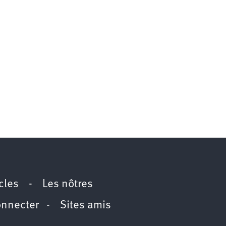
icles
-
Les nôtres
onnecter
-
Sites amis