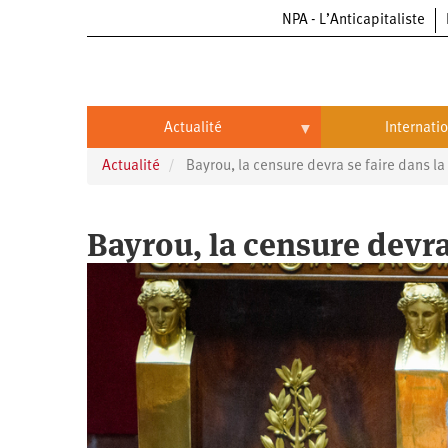
NPA - L’Anticapitaliste
Aller
au
contenu
principal
Actualité
Internati
Actualité
Bayrou, la censure devra se faire dans la 
Actualité
International
Politique
Brésil
Bayrou, la censure devra 
Entreprises
Chine
Oppressions
Entreprises
États-
Unis
Économie
Automobile
Oppressions
Continents
Écologie
Aéronautique
Antiracisme
Continents
Éducation
Commerce
Féminisme
Afrique