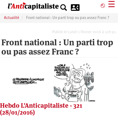
Aller
☰
⎋
au
contenu
Actualité
Front national : Un parti trop ou pas assez Franc ?
principal
Publié le Lundi 1 février 2016 à 12h30.
Front national : Un parti trop
ou pas assez Franc ?
Hebdo L’Anticapitaliste - 321
(28/01/2016)