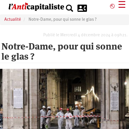
Aller
☰
⎋
au
contenu
Actualité
Notre-Dame, pour qui sonne le glas ?
principal
Publié le Mercredi 4 décembre 2024 à 09h21.
Notre-Dame, pour qui sonne
le glas ?