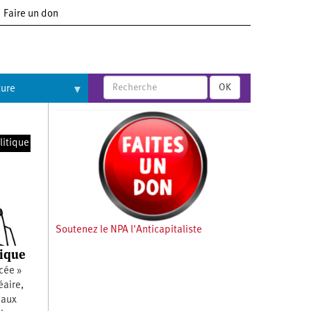
Faire un don
OK
ture
litique
Soutenez le NPA l'Anticapitaliste
mique
cée »
éaire,
 aux