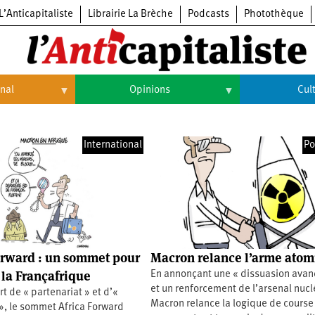
L’Anticapitaliste
Librairie La Brèche
Podcasts
Photothèque
onal
Opinions
Cul
Opinions
Culture
International
Po
Histoire
Arts
Cinéma
Expositions
Livres
orward : un sommet pour
Macron relance l’arme ato
Musique
 la Françafrique
En annonçant une « dissuasion avan
et un renforcement de l’arsenal nucl
t de « partenariat » et d’«
Macron relance la logique de course
», le sommet Africa Forward