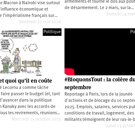
armements et tourne le dos aux poli
r Macron à Nairobi vise surtout
de désarmement. Le 2 mars, sur la…
l’influence économique et
Samedi 14 mar
e l’impérialisme français sur…
Vendredi 22 mai 2026
Politique
Po
#BloquonsTout : la colère d
t quoi qu’il en coûte
septembre
 Lecornu a comme tâche
 faire passer le budget (et, tant
Reportage à Paris, lors de la jounée
 d’avancer dans la politique
d'actions et de blocage du 10 sept
n Kanaky avec les accords de
2025. Emplois, salaires, services pub
Tous les revirements, réunions…
conditions de travail, logement, des
Mercredi 15 octobre 2025
militants témoignent de leur ras-le-
Lundi 13 octob