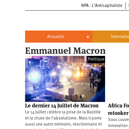
NPA - L’Anticapitaliste
Aller
au
contenu
principal
Actualité
Internati
Emmanuel Macron
Actualité
International
Politique
Politique
Brésil
Entreprises
Chine
Oppressions
Entreprises
États-
Unis
Économie
Automobile
Oppressions
Continents
Le dernier 14 Juillet de Macron
Africa F
Écologie
Aéronautique
Antiracisme
Continents
relooker
Le 14 Juillet célèbre la prise de la Bastille
et la chute de l’absolutisme. Mais il porte
Sous couver
Éducation
Commerce
Féminisme
Afrique
aussi une autre mémoire, réactionnaire et
innovation 