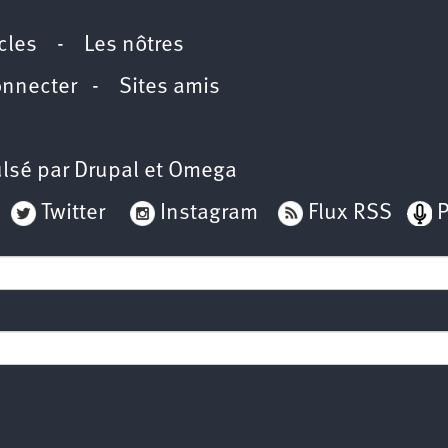
icles
-
Les nôtres
onnecter
-
Sites amis
lsé par
Drupal
et
Omega
Twitter
Instagram
Flux RSS