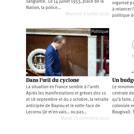
sanglante. Le 14 juillet 1953, place de la
organisé pa
Santé
Hôpitaux
LGBTI
Amérique
Nation, la police…
du
à relancer 
Nord
Mercredi 8 juillet 2026
politique d
Vidéos
SNCF
Amérique
latine
Dans
Services
Asie
Politique
mon
publics
département
Europe
Moyen-
Orient
Océanie
Dans l’œil du cyclone
Un budge
La situation en France semble à l’arrêt.
Le renommé
Après les manifestations et grèves des 10
centrale de
et 18 septembre et du 2 octobre, la retraite
qu’à faire,
anticipée de Bayrou et le volte-face de
coloniale e
Lecornu (je m’en vais… ou pas…
Bougival). 
Mardi 18 novembre 2025