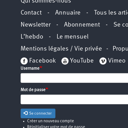
Qui sommes-nous
Contact
-
Annuaire
-
Tous les art
Newsletter
-
Abonnement
-
Se c
L’hebdo
-
Le mensuel
Mentions légales / Vie privée
- Propu
Facebook
YouTube
Vimeo
Username
Mot de passe
Se connecter
Créer un nouveau compte
Réinitialiser votre mot de passe