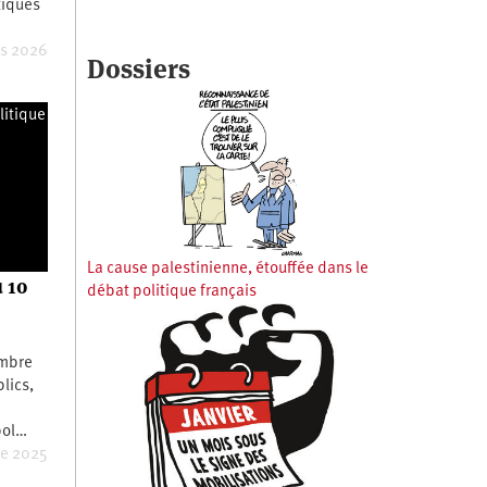
tiques
s 2026
Dossiers
litique
La cause palestinienne, étouffée dans le
u 10
débat politique français
embre
lics,
bol…
re 2025