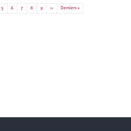
e
Page
5
Page
6
Page
7
Page
8
Page
9
Page
››
Dernière
Derniers »
suivante
page