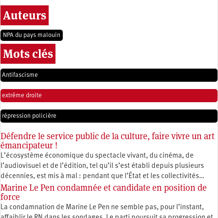
Auteurs
NPA du pays malouin
Mots clés
Antifascisme
extrême droite
répression policière
Défendre le service public de la culture, faire vivre un art
émancipateur !
L’écosystème économique du spectacle vivant, du cinéma, de
l’audiovisuel et de l’édition, tel qu’il s’est établi depuis plusieurs
décennies, est mis à mal : pendant que l’État et les collectivités…
Marine Le Pen condamnée et candidate en position de
force
La condamnation de Marine Le Pen ne semble pas, pour l’instant,
affaiblir le RN dans les sondages. Le parti poursuit sa progression et