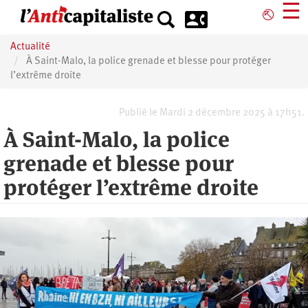
Aller
☰
⎋
au
contenu
Actualité
principal
À Saint-Malo, la police grenade et blesse pour protéger
l’extrême droite
Publié le Mardi 2 décembre 2025 à 17h51.
À Saint-Malo, la police
grenade et blesse pour
protéger l’extrême droite