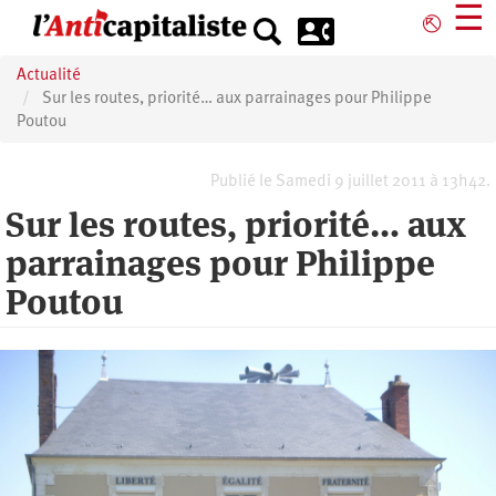
Aller
☰
⎋
au
contenu
Actualité
principal
Sur les routes, priorité… aux parrainages pour Philippe
Poutou
Publié le Samedi 9 juillet 2011 à 13h42.
Sur les routes, priorité… aux
parrainages pour Philippe
Poutou